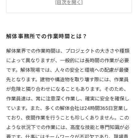
解体作業に必要な設備とは
解体事務所の作業費用とは
サービス内容 内装解体・原状回復・建物解体・
産業廃棄物収集運搬 対応エリア 愛知県（名古屋
解体事務所での作業時間とは？
市・尾張旭市など愛知県全域） 岐阜県（大垣
解体業界での作業時間は、プロジェクトの大きさや種類
市・瑞穂市・羽島市・岐阜市・各務原市・可児
によって異なりますが、一般的には長時間の作業が必要
市・多治見氏・土岐市・瑞穂市・恵那市） 三重
です。解体現場では、人々の安全と環境への配慮が最優
県（鳥羽市・伊勢市・松坂市・津市・鈴鹿市・
先となります。建物や構造物を取り壊す際には、作業員
亀山市・四日市市・桑名市） 静岡県（湖西市・
が危険と隣り合わせになることもあります。そのため、
浜松市・袋井市・磐田市） サブタイトル
作業員達は、常に注意深く作業し、確実に安全を確保し
ています。また、多くの解体会社は24時間365日営業し
ており、夜間作業を行うことも珍しくありません。この
ような状況下での作業には、高度な技能と専門知識が必
要です。仕事にはチームワークが不可欠であり、現場責