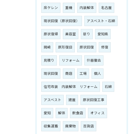
床ケレン
重機
内装解体
名古屋
現状回復（原状回復）
アスベスト・石綿
原状復帰
美容室
斫り
愛知県
岡崎
原形復旧
原状回復
修復
見積り
リフォーム
什器撤去
現状回復
商店
工場
個人
住宅改装 内装解体 リフォーム
石綿
アスベスト
建屋
原状回復工事
愛知
解体
飲食店
オフィス
収集運搬
廃棄物
百貨店