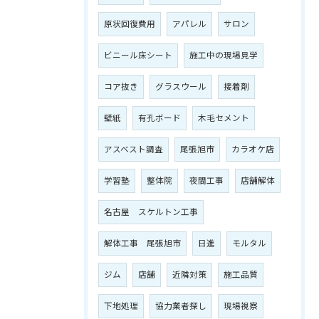
原状回復費用
アパレル
サロン
ビニール床シート
施工中の現場見学
コア抜き
グラスウール
接着剤
壁紙
有孔ボード
木毛セメント
アスベスト調査
尾張旭市
カラオケ店
学習塾
整体院
夜間工事
店舗解体
名古屋 スケルトン工事
解体工事 尾張旭市
日進
モルタル
ジム
店舗
近隣対策
施工品質
下地処理
協力業者探し
現場視察