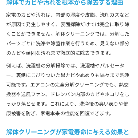
解体でカビや汚れを根本から除去する理由
解体洗浄により家電性能を維持する秘訣
家電のカビや汚れは、内部の湿度や皮脂、洗剤カスなど
通常掃除では落ちない汚れへの解体洗浄の
が原因で発生しやすく、表面掃除だけでは完全に取り除
効果
くことができません。解体クリーニングでは、分解した
洗濯機も安心な解体クリーニングの頻度目安
パーツごとに洗浄や除菌作業を行うため、見えない部分
洗濯機の解体クリーニング適切な周期とは
のカビや頑固な汚れまで徹底的に除去できます。
解体掃除で洗濯機のカビを予防する頻度の
例えば、洗濯機の分解掃除では、洗濯槽やパルセータ
目安
ー、裏側にこびりついた黒カビやぬめりも隅々まで洗浄
解体が必要な洗濯機のサインと見極めポイ
可能です。エアコンの完全分解クリーニングでも、熱交
ント
換器や送風ファン、ドレンパン内部のカビやホコリをし
洗濯機解体クリーニングを計画的に行うコ
っかり落とせます。これにより、洗浄後の臭い戻りや健
ツ
康被害を防ぎ、家電本来の性能を回復できます。
ドラム式洗濯機にも有効な解体洗浄の頻度
解体クリーニングが家電寿命に与える効果と
エアコンや洗濯機の解体費用を賢く理解する