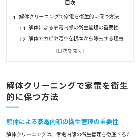
目次
解体クリーニングで家電を衛生的に保つ方法
解体による家電内部の衛生管理の重要性
解体でカビや汚れを根本から除去する理由
解体クリーニングが家電寿命に与える効果
とは
家庭でできる解体前後の簡単メンテナンス
術
解体クリーニングで家電を衛生
解体と通常掃除の違いを正しく理解する方
的に保つ方法
法
カビや汚れ対策に最適な解体のタイミング
解体による家電内部の衛生管理の重要性
カビや汚れが気になる時の解体クリーニン
グ頻度
解体クリーニングは、家電内部の衛生管理を徹底するた