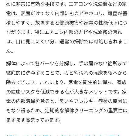
季節ごとの解体クリーニング実施のベスト
めに非常に有効な手段です。エアコンや洗濯機などの家
タイミング
電は、表面だけでなく内部にもカビやホコリ、雑菌が蓄
積しやすく、放置すると健康被害や家電の性能低下につ
解体でカビ臭を徹底除去する正しい時期の
ながります。特にエアコン内部のカビや洗濯槽の汚れ
見極め方
は、目に見えにくい分、通常の掃除では対処しきれませ
解体掃除が必要な家電のサインを見逃さな
ん。
い方法
解体掃除と通常掃除の切り替え時期のポイ
解体によって各パーツを分解し、手の届かない箇所まで
ント
徹底的に洗浄することで、カビや汚れの温床を根本から
除去できます。これにより、家電を衛生的に保ち、家族
徹底除去が叶う解体洗浄のメリットとは
の健康リスクを低減できる点が大きなメリットです。家
解体による徹底洗浄で得られる安心感につ
電の内部清掃を怠ると、臭いやアレルギー症状の原因に
いて
もなり得るため、定期的な解体クリーニングの重要性は
解体クリーニングのカビ除去効果を徹底解
ますます高まっています。
説
内部構造まで清潔に保つ解体洗浄の利点