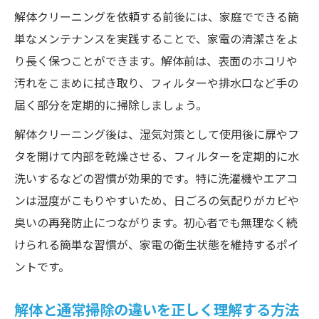
組み方
解体クリーニングを依頼する前後には、家庭でできる簡
家電を長持ちさせる解体クリーニング活用
単なメンテナンスを実践することで、家電の清潔さをよ
術
り長く保つことができます。解体前は、表面のホコリや
プロ業者に依頼する際の解体クリーニング
汚れをこまめに拭き取り、フィルターや排水口など手の
準備
届く部分を定期的に掃除しましょう。
解体クリーニング後の家電メンテナンス方
解体クリーニング後は、湿気対策として使用後に扉やフ
法
タを開けて内部を乾燥させる、フィルターを定期的に水
洗いするなどの習慣が効果的です。特に洗濯機やエアコ
ンは湿度がこもりやすいため、日ごろの気配りがカビや
臭いの再発防止につながります。初心者でも無理なく続
けられる簡単な習慣が、家電の衛生状態を維持するポイ
ントです。
解体と通常掃除の違いを正しく理解する方法