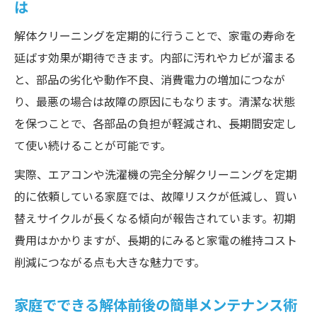
は
エアコンや洗濯機の解体クリーニング費用
相場
解体クリーニングを定期的に行うことで、家電の寿命を
延ばす効果が期待できます。内部に汚れやカビが溜まる
解体クリーニング費用を抑えるためのポイ
と、部品の劣化や動作不良、消費電力の増加につなが
ント
り、最悪の場合は故障の原因にもなります。清潔な状態
業者選びで失敗しない解体掃除料金の見極
を保つことで、各部品の負担が軽減され、長期間安定し
め方
て使い続けることが可能です。
解体クリーニング費用と効果のバランスを
実際、エアコンや洗濯機の完全分解クリーニングを定期
考える
的に依頼している家庭では、故障リスクが低減し、買い
追加費用が発生しやすい解体作業の注意点
替えサイクルが長くなる傾向が報告されています。初期
快適な暮らしへ導く解体クリーニング実践術
費用はかかりますが、長期的にみると家電の維持コスト
解体クリーニングで快適な生活環境を実現
削減につながる点も大きな魅力です。
する方法
解体掃除で日常の健康リスクを減らす取り
家庭でできる解体前後の簡単メンテナンス術