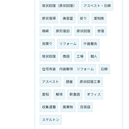
現状回復（原状回復）
アスベスト・石綿
原状復帰
美容室
斫り
愛知県
岡崎
原形復旧
原状回復
修復
見積り
リフォーム
什器撤去
現状回復
商店
工場
個人
住宅改装 内装解体 リフォーム
石綿
アスベスト
建屋
原状回復工事
愛知
解体
飲食店
オフィス
収集運搬
廃棄物
百貨店
スケルトン