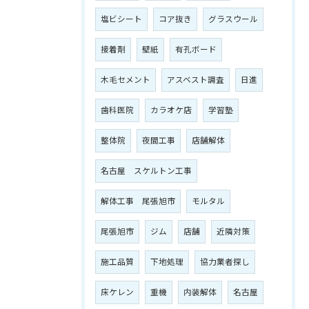
塩ビシート
コア抜き
グラスウール
接着剤
壁紙
有孔ボード
木毛セメント
アスベスト調査
日進
歯科医院
カラオケ店
学習塾
整体院
夜間工事
店舗解体
名古屋 スケルトン工事
解体工事 尾張旭市
モルタル
尾張旭市
ジム
店舗
近隣対策
施工品質
下地処理
協力業者探し
床ケレン
重機
内装解体
名古屋