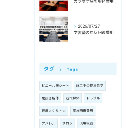
カラオケ店の解体費用相場はいくら？個室数・機材リース返却まで解説
2026/07/27
学習塾の原状回復費用はいくら？教室数・間仕切りで変わる相場と注意点
タグ
Tags
ビニール床シート
施工中の現場見学
居抜き解体
造作解体
トラブル
建屋スケルトン
原状回復費用
アパレル
サロン
現場視察