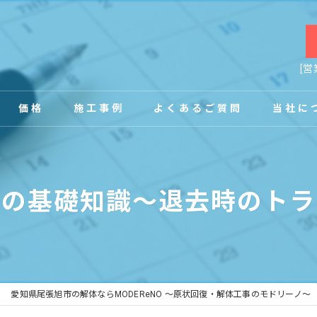
[営
価格
施工事例
よくあるご質問
当社に
お客様の声
店舗
復の基礎知識～退去時のトラ
事務所
内装
原状回復
愛知県尾張旭市の解体ならMODEReNO ～原状回復・解体工事のモドリーノ～
工場