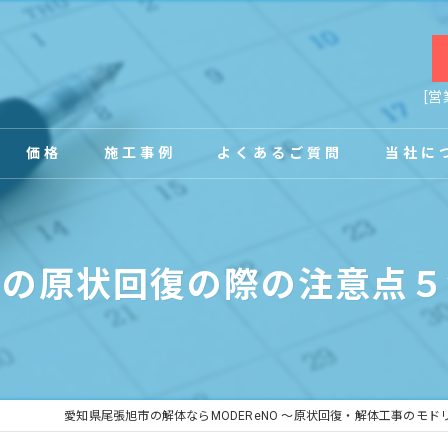
[営
価格
施工事例
よくあるご質問
当社に
お客様の声
店舗
舗の原状回復の際の注意点５
事務所
内装
原状回復
愛知県尾張旭市の解体ならMODEReNO ～原状回復・解体工事のモド
工場