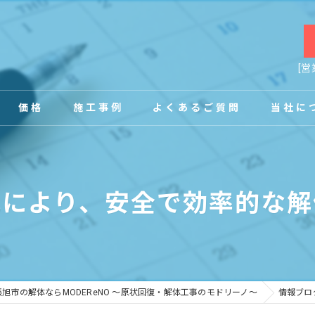
[営
価格
施工事例
よくあるご質問
当社に
お客様の声
店舗
化により、安全で効率的な解
事務所
内装
原状回復
旭市の解体ならMODEReNO ～原状回復・解体工事のモドリーノ～
情報ブロ
工場