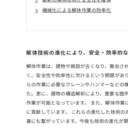
最新の解体技術が安全性を確保
機械化による解体作業の効率化
解体業者の技術・知識が向上
廃棄物処理の環境負荷低減につながる
サービス内容 内装解体・原状回復・建
垣市・瑞穂市・羽島市・岐阜市・各務
解体技術の進化により、安全・効率的
市・亀山市・四日市市・桑名市） 静岡
解体作業は、建物や施設が古くなり、撤去さ
く、安全性や効率性に欠けるという問題があ
らの作業に必要なクレーンやハンマーなどの
た。更に、建物の構造解析により、重要な箇
作業が可能となっています。 また、解体作業
に貢献しています。 これらの進化した技術の
善にも繋がっています。今後も技術の進化が