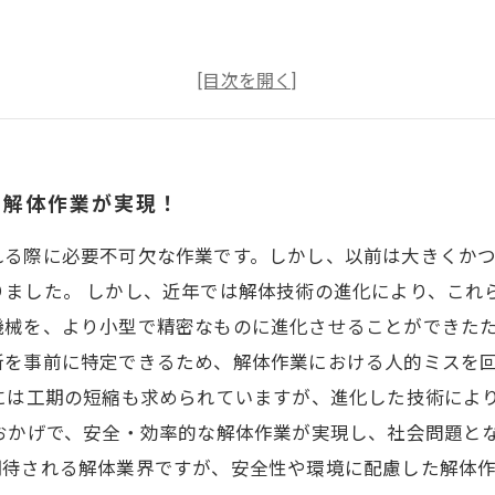
物解体・産業廃棄物収集運搬 対応エリア 愛知県（名古屋
原市・可児市・多治見氏・土岐市・瑞穂市・恵那市） 三重
な解体作業が実現！
県（湖西市・浜松市・袋井市・磐田市） サブタイトル
れる際に必要不可欠な作業です。しかし、以前は大きくか
りました。 しかし、近年では解体技術の進化により、これ
機械を、より小型で精密なものに進化させることができた
所を事前に特定できるため、解体作業における人的ミスを
には工期の短縮も求められていますが、進化した技術によ
おかげで、安全・効率的な解体作業が実現し、社会問題と
期待される解体業界ですが、安全性や環境に配慮した解体