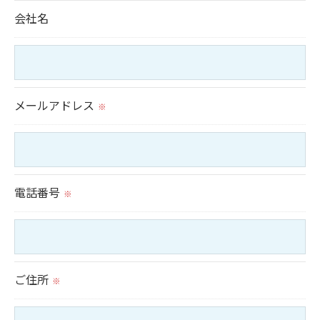
会社名
置をとり、適切な監督を行います。
＜個人情報の安全管理＞
当社では、個人情報の漏洩等がなされないよう、適
メールアドレス
切に安全管理対策を実施します。
※
＜個人情報を与えなかった場合に生じる結果＞
必要な情報を頂けない場合は、それに対応した当社
電話番号
のサービスをご提供できない場合がございますので
※
予めご了承ください。
＜個人情報の開示･訂正・削除･利用停止の手続につ
ご住所
※
いて＞
当社では、お客様の個人情報の開示･訂正･削除・利