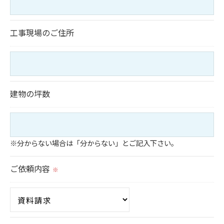
用停止の手続を定めさせて頂いております。
ご本人である事を確認のうえ、対応させて頂きま
工事現場のご住所
す。
個人情報の開示･訂正･削除・利用停止の具体的手続
きにつきましては、お電話でお問合せ下さい。
建物の坪数
※分からない場合は「分からない」とご記入下さい。
ご依頼内容
※