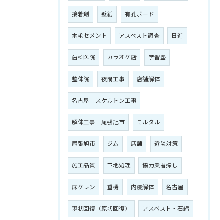
接着剤
壁紙
有孔ボード
木毛セメント
アスベスト調査
日進
歯科医院
カラオケ店
学習塾
整体院
夜間工事
店舗解体
名古屋 スケルトン工事
解体工事 尾張旭市
モルタル
尾張旭市
ジム
店舗
近隣対策
施工品質
下地処理
協力業者探し
床ケレン
重機
内装解体
名古屋
現状回復（原状回復）
アスベスト・石綿