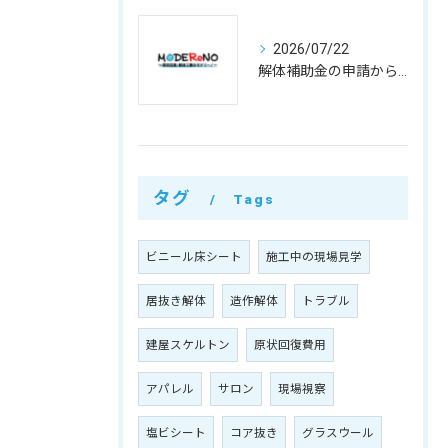
2026/07/22
解体補助金の申請から費用負担軽減まで徹底活用ガイド
タグ
Tags
ビニール床シート
施工中の現場見学
居抜き解体
造作解体
トラブル
建屋スケルトン
原状回復費用
アパレル
サロン
現場視察
塩ビシート
コア抜き
グラスウール