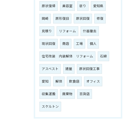
原状復帰
美容室
斫り
愛知県
岡崎
原形復旧
原状回復
修復
見積り
リフォーム
什器撤去
現状回復
商店
工場
個人
住宅改装 内装解体 リフォーム
石綿
アスベスト
建屋
原状回復工事
愛知
解体
飲食店
オフィス
収集運搬
廃棄物
百貨店
スケルトン