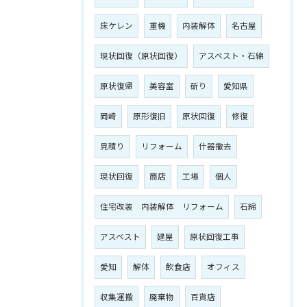
床ケレン
重機
内装解体
名古屋
現状回復（原状回復）
アスベスト・石綿
原状復帰
美容室
斫り
愛知県
岡崎
原形復旧
原状回復
修復
見積り
リフォーム
什器撤去
現状回復
商店
工場
個人
住宅改装 内装解体 リフォーム
石綿
アスベスト
建屋
原状回復工事
愛知
解体
飲食店
オフィス
収集運搬
廃棄物
百貨店