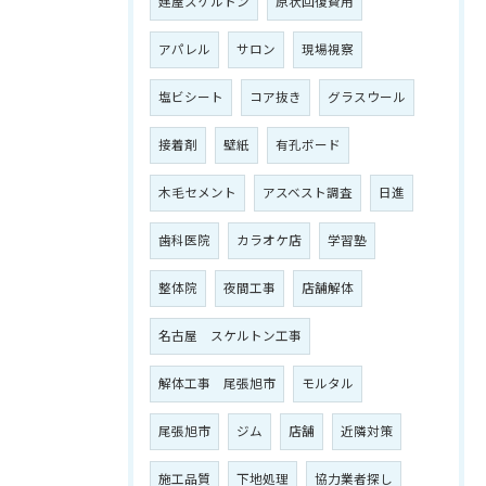
建屋スケルトン
原状回復費用
アパレル
サロン
現場視察
塩ビシート
コア抜き
グラスウール
接着剤
壁紙
有孔ボード
木毛セメント
アスベスト調査
日進
歯科医院
カラオケ店
学習塾
整体院
夜間工事
店舗解体
名古屋 スケルトン工事
解体工事 尾張旭市
モルタル
尾張旭市
ジム
店舗
近隣対策
施工品質
下地処理
協力業者探し