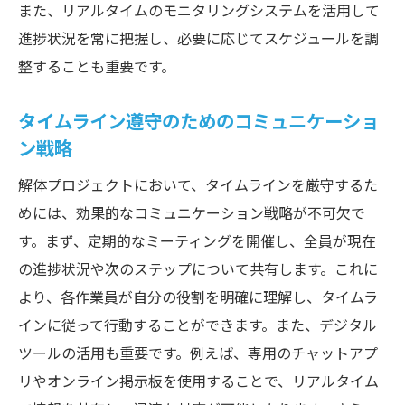
また、リアルタイムのモニタリングシステムを活用して
た解体工事の進捗管理
進捗状況を常に把握し、必要に応じてスケジュールを調
最新技術導入による効率化
整することも重要です。
リアルタイムモニタリングシステムの選定
と導入
タイムライン遵守のためのコミュニケーショ
データ収集と分析による進捗管理
ン戦略
技術的問題の早期発見と対応
解体プロジェクトにおいて、タイムラインを厳守するた
モニタリングデータを用いたスケジュール
めには、効果的なコミュニケーション戦略が不可欠で
調整
す。まず、定期的なミーティングを開催し、全員が現在
事例から学ぶ技術とモニタリングの活用法
の進捗状況や次のステップについて共有します。これに
スケジュール管理で解体プロジェクトを効率化
より、各作業員が自分の役割を明確に理解し、タイムラ
するためのポイント
インに従って行動することができます。また、デジタル
時間管理の基本原則と応用
ツールの活用も重要です。例えば、専用のチャットアプ
リやオンライン掲示板を使用することで、リアルタイム
効率化のためのスケジュール作成方法