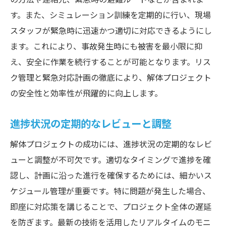
ス
す。また、シミュレーション訓練を定期的に行い、現場
解体工事のリアルタイムモニタリングで進捗と
スタッフが緊急時に迅速かつ適切に対応できるようにし
リスクを即座に把握
ます。これにより、事故発生時にも被害を最小限に抑
リアルタイムモニタリングの導入手順
え、安全に作業を続行することが可能となります。リス
進捗状況のリアルタイム確認方法
ク管理と緊急対応計画の徹底により、解体プロジェクト
リスク管理のためのモニタリング技術
の安全性と効率性が飛躍的に向上します。
データの即時分析と対応策
進捗状況の定期的なレビューと調整
モニタリングシステムの保守と運用
事例から学ぶリアルタイムモニタリングの
解体プロジェクトの成功には、進捗状況の定期的なレビ
効果
ューと調整が不可欠です。適切なタイミングで進捗を確
認し、計画に沿った進行を確保するためには、細かいス
解体プロジェクト成功のカギとなるスケジュー
ケジュール管理が重要です。特に問題が発生した場合、
ル管理の具体的手法
即座に対応策を講じることで、プロジェクト全体の遅延
スケジュール管理の基本原則
を防ぎます。最新の技術を活用したリアルタイムのモニ