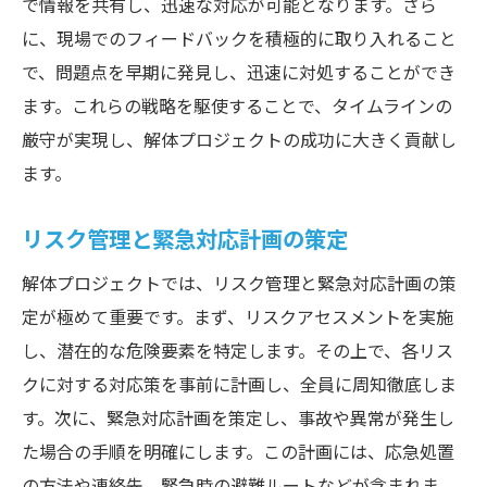
で情報を共有し、迅速な対応が可能となります。さら
スケジュール遵守のためのモチベーション
に、現場でのフィードバックを積極的に取り入れること
管理
で、問題点を早期に発見し、迅速に対処することができ
効率を高めるためのツールと技術の活用
ます。これらの戦略を駆使することで、タイムラインの
人員配置とタスク分担の最適化
厳守が実現し、解体プロジェクトの成功に大きく貢献し
進捗管理のための定期的なミーティング
ます。
安全性と効率を両立させる解体工事のスケジュ
ール策定術
リスク管理と緊急対応計画の策定
安全性重視のスケジュール作成
解体プロジェクトでは、リスク管理と緊急対応計画の策
効率化のための安全対策の最適化
定が極めて重要です。まず、リスクアセスメントを実施
トラブル予防のための事前準備
し、潜在的な危険要素を特定します。その上で、各リス
リソースの効率的な配置と管理
クに対する対応策を事前に計画し、全員に周知徹底しま
す。次に、緊急対応計画を策定し、事故や異常が発生し
安全性確保のための定期的なチェック
た場合の手順を明確にします。この計画には、応急処置
効率と安全を両立させるベストプラクティ
の方法や連絡先、緊急時の避難ルートなどが含まれま