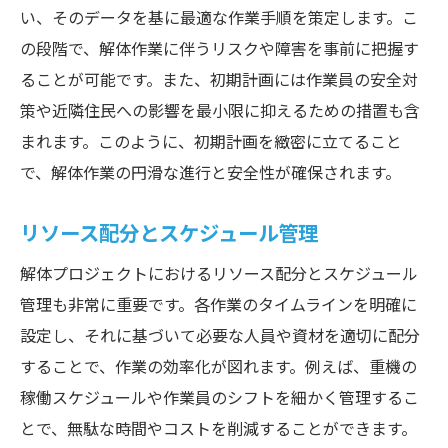
周辺環境への影響評価と対策
い、そのデータを基に最適な作業手順を策定します。こ
の段階で、解体作業に伴うリスクや障害を事前に把握す
調査結果を基にしたスケジュールの最適化
ることが可能です。また、初期計画には作業員の安全対
技術的制約と時間管理のバランス
策や近隣住民への影響を最小限に抑えるための措置も含
初期計画と実際の工事進行のギャップ分析
まれます。このように、初期計画を緻密に立てること
解体対象の詳細な調査とタイムライン設定で安
で、解体作業の円滑な進行と安全性が確保されます。
全性を確保する方法
建物安全性評価の実施手順
リソース配分とスケジュール管理
安全性確保のためのタイムライン作成
解体プロジェクトにおけるリソース配分とスケジュール
安全対策とスケジュール調整の重要性
管理も非常に重要です。各作業のタイムラインを明確に
リスク予測と安全管理計画
設定し、それに基づいて必要な人員や資材を適切に配分
安全対策の実施と進捗確認
することで、作業の効率化が図れます。例えば、重機の
稼働スケジュールや作業員のシフトを細かく管理するこ
安全性に関する定期的な評価と調整
とで、無駄な時間やコストを削減することができます。
最新技術とリアルタイムモニタリングを活用し