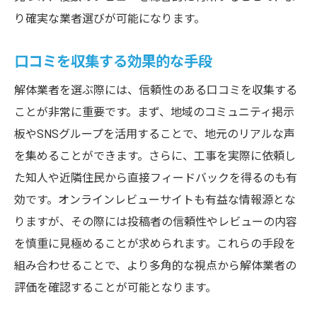
り確実な業者選びが可能になります。
信頼性を口コミで確認する方法
口コミを参考にした信頼できる業者の選び
口コミを収集する効果的な手段
方
解体業者を選ぶ際には、信頼性のある口コミを収集する
口コミでわかる愛知県のトップ解体業者の選び
ことが非常に重要です。まず、地域のコミュニティ掲示
方
板やSNSグループを活用することで、地元のリアルな声
トップ業者を選ぶための口コミ活用法
を集めることができます。さらに、工事を実際に依頼し
口コミで見るトップ業者の特徴
た知人や近隣住民から直接フィードバックを得るのも有
トップ業者の選定に役立つ口コミのポイン
効です。オンラインレビューサイトも有益な情報源とな
ト
りますが、その際には投稿者の信頼性やレビューの内容
口コミで評価されているトップ業者の選び
を慎重に見極めることが求められます。これらの手段を
方
組み合わせることで、より多角的な視点から解体業者の
トップ業者を口コミで見極める方法
評価を確認することが可能となります。
口コミから見るトップ業者の実績と信頼性