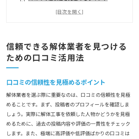
実際の口コミから得られる具体的な情報
地元住民の評価を参考にする方法
オンラインレビューサイトの活用法
口コミを収集する効果的な手段
信頼できる解体業者を見つける
口コミから見える業者の信頼性
ための口コミ活用法
口コミで見る愛知県の優良解体業者の選び方
優良業者の特徴と口コミの関係
口コミの信頼性を見極めるポイント
口コミで確認すべき業者の実績
解体業者を選ぶ際に重要なのは、口コミの信頼性を見極
地域別の口コミランキングの活用
めることです。まず、投稿者のプロフィールを確認しま
口コミを元にした業者の比較方法
しょう。実際に解体工事を依頼した人物かどうかを見極
口コミに見る優良業者のサービス内容
めるために、過去の投稿内容や評価の一貫性をチェック
口コミを通じた業者選びのポイント
します。また、極端に高評価や低評価ばかりの口コミは