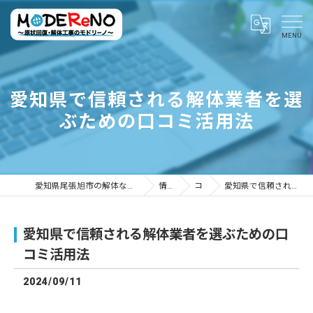
愛知県で信頼される解体業者を選
ぶための口コミ活用法
愛知県尾張旭市の解体ならMODEReNO ～原状回復・解体工事のモドリーノ～
情報ブログ
コラム
愛知県で信頼される解体業者を選ぶための口コミ活用法
愛知県で信頼される解体業者を選ぶための口
コミ活用法
2024/09/11