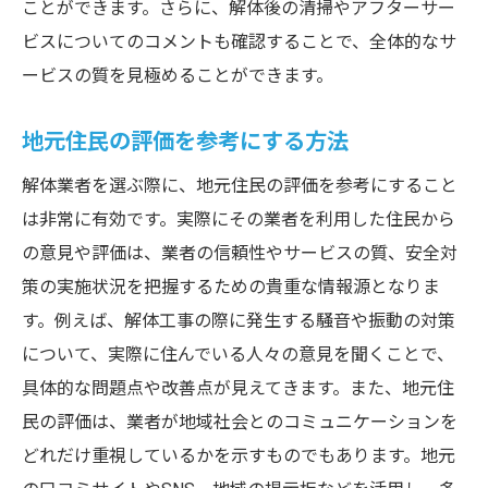
地元住民の口コミを参考にするメリット
ことができます。さらに、解体後の清掃やアフターサー
口コミと実績を比較する方法
ビスについてのコメントも確認することで、全体的なサ
ービスの質を見極めることができます。
口コミを通じた業者選びのコツ
実績と口コミで愛知県の解体業者を選ぶポイン
地元住民の評価を参考にする方法
ト
解体業者を選ぶ際に、地元住民の評価を参考にすること
解体業者の実績を口コミで確認する方法
は非常に有効です。実際にその業者を利用した住民から
口コミで見る実績の多い業者の特徴
の意見や評価は、業者の信頼性やサービスの質、安全対
実績と口コミの一致を確認する重要性
策の実施状況を把握するための貴重な情報源となりま
口コミと実績から見る業者の信頼性
す。例えば、解体工事の際に発生する騒音や振動の対策
実績が豊富な業者を選ぶための口コミ活用
について、実際に住んでいる人々の意見を聞くことで、
法
具体的な問題点や改善点が見えてきます。また、地元住
口コミで見極める実績豊富な業者の選び方
民の評価は、業者が地域社会とのコミュニケーションを
安全対策が徹底された解体業者を口コミで見極
どれだけ重視しているかを示すものでもあります。地元
める