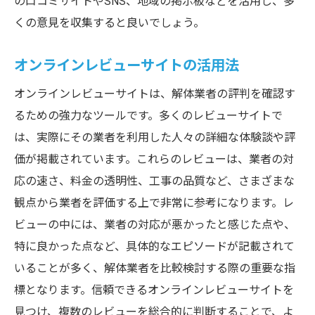
の口コミサイトやSNS、地域の掲示板などを活用し、多
安全対策の徹底度を口コミで確認する方法
くの意見を収集すると良いでしょう。
口コミに見る安全対策の評価ポイント
オンラインレビューサイトの活用法
安全対策を重視する解体業者の選び方
オンラインレビューサイトは、解体業者の評判を確認す
口コミで確認すべき安全対策の内容
るための強力なツールです。多くのレビューサイトで
安全対策が評価されている業者の特徴
は、実際にその業者を利用した人々の詳細な体験談や評
口コミで安全対策を見極めるポイント
価が掲載されています。これらのレビューは、業者の対
愛知県で信頼される解体業者の口コミ活用ガイ
応の速さ、料金の透明性、工事の品質など、さまざまな
ド
観点から業者を評価する上で非常に参考になります。レ
信頼される業者を選ぶための口コミガイド
ビューの中には、業者の対応が悪かったと感じた点や、
口コミから見る信頼性の高い業者の特徴
特に良かった点など、具体的なエピソードが記載されて
信頼できる業者を見つけるための口コミ活
いることが多く、解体業者を比較検討する際の重要な指
用法
標となります。信頼できるオンラインレビューサイトを
見つけ、複数のレビューを総合的に判断することで、よ
口コミで選ぶ愛知県の信頼される業者