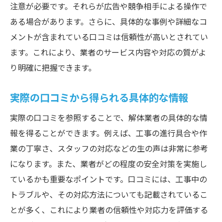
解体業者選びで失敗しないための口コミ活用術
注意が必要です。それらが広告や競争相手による操作で
失敗しない業者選びのための口コミチェッ
ある場合があります。さらに、具体的な事例や詳細なコ
クリスト
メントが含まれている口コミは信頼性が高いとされてい
ネガティブな口コミの読み解き方
ます。これにより、業者のサービス内容や対応の質がよ
り明確に把握できます。
口コミを元にした業者の選別方法
実際の利用者の口コミを信用する理由
実際の口コミから得られる具体的な情報
口コミで避けるべき業者の特徴
実際の口コミを参照することで、解体業者の具体的な情
口コミを活用した業者との交渉術
報を得ることができます。例えば、工事の進行具合や作
愛知県の解体工事、口コミで選ぶ最良の方法と
業の丁寧さ、スタッフの対応などの生の声は非常に参考
は
になります。また、業者がどの程度の安全対策を実施し
最良の解体業者を選ぶための口コミ活用法
ているかも重要なポイントです。口コミには、工事中の
口コミから得られる業者の信頼性情報
トラブルや、その対応方法についても記載されているこ
口コミで選ぶべき業者の特徴
とが多く、これにより業者の信頼性や対応力を評価する