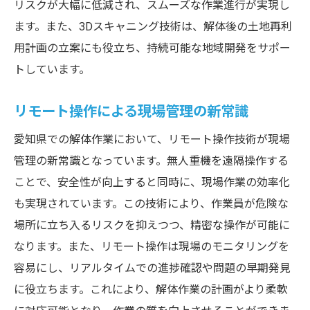
リスクが大幅に低減され、スムーズな作業進行が実現し
廃棄物の分別とリサイクルの流れ
ます。また、3Dスキャニング技術は、解体後の土地再利
地域社会と連携するリサイクル活動
用計画の立案にも役立ち、持続可能な地域開発をサポー
持続可能なリサイクルシステムの構築
トしています。
最先端の廃棄物管理技術の紹介
リモート操作による現場管理の新常識
最新技術が愛知県の解体安全性をどう向上させ
るか
愛知県での解体作業において、リモート操作技術が現場
管理の新常識となっています。無人重機を遠隔操作する
安全性向上のための技術革新
ことで、安全性が向上すると同時に、現場作業の効率化
事故リスクを低減する新しい安全対策
も実現されています。この技術により、作業員が危険な
リアルタイムモニタリングの導入
場所に立ち入るリスクを抑えつつ、精密な操作が可能に
安全性と効率性のバランスを考慮した設計
なります。また、リモート操作は現場のモニタリングを
トレーニングと技術の融合による安全性向
容易にし、リアルタイムでの進捗確認や問題の早期発見
上
に役立ちます。これにより、解体作業の計画がより柔軟
テクノロジーがもたらす安全文化の変革