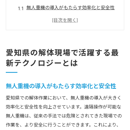
無人重機の導入がもたらす効率化と安全性
3Dスキャニング技術の進化とその利点
リモート操作による現場管理の新常識
AI技術を活用した解体作業の最適化
現場のデジタルトランスフォーメーション
愛知県の解体現場で活躍する最
持続可能なテクノロジーの導入事例
新テクノロジーとは
環境に優しい愛知県の解体工事の新しいアプロ
ーチ
無人重機の導入がもたらす効率化と安全性
環境負荷を最小限にする解体方法
愛知県での解体作業において、無人重機の導入が大きく
リサイクル率を高める新技術の活用
効率化と安全性を向上させています。遠隔操作が可能な
再利用可能な資材の選別プロセス
無人重機は、従来の手法では危険とされてきた現場での
地域社会と協働する環境保護の取り組み
作業を、より安全に行うことができます。これにより、
エコロジカルな視点からの解体計画