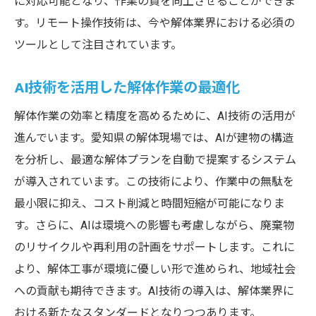
に対応可能となり、作業の質を向上させることができま
解体工事から見た愛知県の環境への貢献とは
す。リモート操作技術は、今や解体業界における必須の
解体業界からの環境保護への取り組み
ツールとして注目されています。
環境貢献を意識した解体作業の実例
AI技術を活用した解体作業の最適化
地域の生態系を守るための施策
解体作業の効率と精度を高めるために、AI技術の活用が
再生可能エネルギーの活用と推進
進んでいます。愛知県の解体現場では、AIが建物の構造
環境教育と社会意識の向上
を分析し、最適な解体プランを自動で提案するシステム
地域に根差した持続可能な開発
が導入されています。この技術により、作業中の無駄を
持続可能な未来を目指す愛知県の解体技術の革
最小限に抑え、コスト削減と時間短縮が可能になりま
新
す。さらに、AIは環境への影響も考慮しながら、廃棄物
未来を切り開く持続可能な技術
のリサイクルや再利用の計画をサポートします。これに
次世代解体技術の展望と課題
より、解体工事が環境に優しい形で進められ、地域社会
サステナビリティを考慮した技術開発
への貢献も期待できます。AI技術の導入は、解体業界に
おける新たなスタンダードとなりつつあります。
地域社会との連携による技術革新