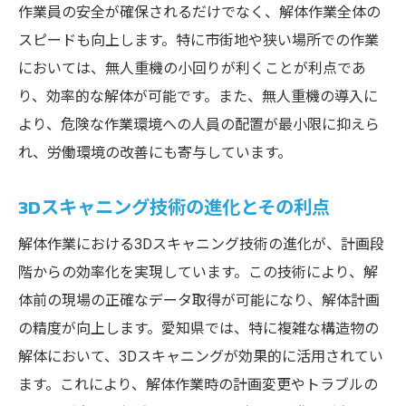
作業員の安全が確保されるだけでなく、解体作業全体の
環境に優しい解体が地域にもたらす利点
スピードも向上します。特に市街地や狭い場所での作業
無人重機と3Dスキャニングで解体効率を劇的に
においては、無人重機の小回りが利くことが利点であ
向上
り、効率的な解体が可能です。また、無人重機の導入に
無人重機が実現する精密解体の未来
より、危険な作業環境への人員の配置が最小限に抑えら
3Dスキャンによる現場データの活用法
れ、労働環境の改善にも寄与しています。
効率的なデータ管理で生産性向上
3Dスキャニング技術の進化とその利点
リスクを低減するテクノロジーの役割
解体作業における3Dスキャニング技術の進化が、計画段
多様なデータ解析技術の組み合わせ
階からの効率化を実現しています。この技術により、解
無人化による作業のスピードアップ
体前の現場の正確なデータ取得が可能になり、解体計画
愛知県の解体工事で進む廃棄物リサイクルの取
の精度が向上します。愛知県では、特に複雑な構造物の
り組み
解体において、3Dスキャニングが効果的に活用されてい
廃棄物の再資源化技術の最前線
ます。これにより、解体作業時の計画変更やトラブルの
リサイクル工程の効率化と効果