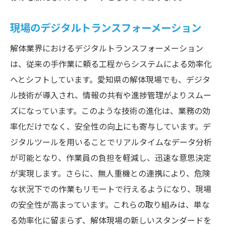
持続可能な開発目標に向けた取り組み
現場のデジタルトランスフォーメーション
技術革新がもたらす新しい解体の形
解体業界におけるデジタルトランスフォーメーション
愛知県における未来型解体工事の現状と展望
は、従来の手作業に頼る工程からシステムによる効率化
未来志向の解体技術の現状分析
へとシフトしています。愛知県の解体現場でも、デジタ
先進技術がもたらす業界変革
ル技術が導入され、情報の共有や進捗管理がよりスムー
地域と共に育む解体工事の未来
ズになっています。このような技術の進化は、業務の効
持続可能な産業モデルへの転換
率化だけでなく、安全性の向上にも寄与しています。デ
未来型解体技術が描く新しい地平線
ジタルツールを用いることでリアルタイムなデータ分析
技術進化が促す次世代の解体スタイル
が可能となり、作業員の負担を軽減し、迅速な意思決定
が実現します。さらに、無人重機との連携により、危険
な状況下での作業もリモートで行えるようになり、現場
の安全性が高まっています。これらの取り組みは、単な
る効率化に留まらず、解体現場の新しいスタンダードを