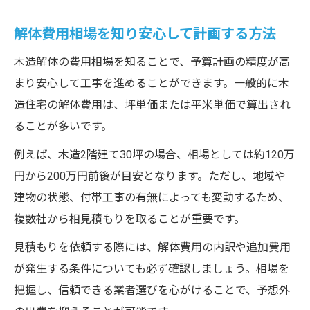
解体費用を抑える補助金の賢い使い方とは
解体費用相場を知り安心して計画する方法
解体の見積もりを賢く取るためのポイント
木造解体の費用相場を知ることで、予算計画の精度が高
木造解体費用の見積もりポイントを解説
まり安心して工事を進めることができます。一般的に木
複数業者での解体見積もり比較の重要性
造住宅の解体費用は、坪単価または平米単価で算出され
見積もりで注意したい解体費用の内訳項目
ることが多いです。
木造解体の見積もり精度を高めるコツとは
例えば、木造2階建て30坪の場合、相場としては約120万
家解体費用30坪木造での見積もり注意点
円から200万円前後が目安となります。ただし、地域や
満足できる木造解体工事の進め方まとめ
建物の状態、付帯工事の有無によっても変動するため、
木造解体工事を成功させるための流れ解説
複数社から相見積もりを取ることが重要です。
解体費用を抑えつつ満足度を高める方法
見積もりを依頼する際には、解体費用の内訳や追加費用
信頼できる解体業者選びのポイント紹介
が発生する条件についても必ず確認しましょう。相場を
木造解体工事の進行と費用管理のコツ
把握し、信頼できる業者選びを心がけることで、予想外
解体後の手続きと費用節約の注意点まとめ