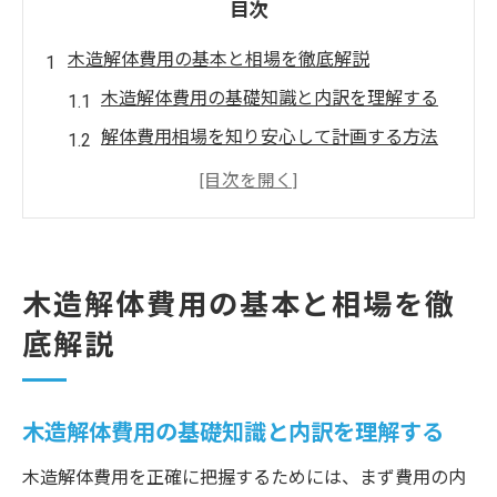
目次
木造解体費用の基本と相場を徹底解説
木造解体費用の基礎知識と内訳を理解する
解体費用相場を知り安心して計画する方法
木造解体でよくある費用の変動要因を解説
坪単価と平米単価の違いと費用目安の把握
木造住宅の解体補助金制度を基礎から紹介
解体で押さえるべき坪単価の考え方
木造解体費用の基本と相場を徹
坪単価が木造解体費用に与える影響を知る
底解説
木造解体における平米単価との違いを理解
家解体費用30坪木造での坪単価計算術
木造解体費用の基礎知識と内訳を理解する
解体費用を左右する坪単価の決定要素とは
木造解体費用を正確に把握するためには、まず費用の内
坪単価の相場を把握し無駄な費用を防ぐ方