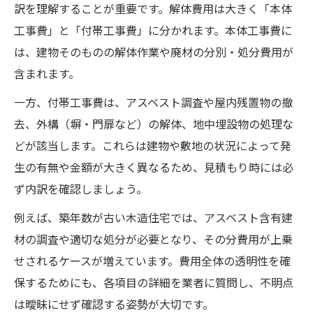
訳を理解することが重要です。解体費用は大きく「本体
法
工事費」と「付帯工事費」に分かれます。本体工事費に
30坪二階建ての解体費用を比較検証
は、建物そのものの解体作業や廃材の分別・処分費用が
木造2階建て解体費用の相場を詳しく解説
含まれます。
30坪木造住宅の解体費用事例を比較する
一方、付帯工事費は、アスベスト調査や屋内残置物の撤
解体費用を抑えるポイントと相場の考え方
去、外構（塀・門扉など）の解体、地中埋設物の処理な
解体費用の内訳と付帯工事費の違いに注目
どが該当します。これらは建物や敷地の状況によって発
木造解体費用で損しない比較方法のコツ
生の有無や金額が大きく異なるため、見積もり時には必
補助金を活用し費用負担を軽減する方法
ず内訳を確認しましょう。
木造住宅解体費用補助金の基礎を解説
例えば、築年数が古い木造住宅では、アスベスト含有建
木造解体で利用できる補助金の種類と特徴
材の調査や適切な処分が必要となり、その分費用が上乗
解体費用負担を減らすための補助金活用術
せされるケースが増えています。費用全体の透明性を確
保するためにも、各項目の詳細を業者に質問し、不明点
木造二階建て解体費用補助金の申請ポイン
は曖昧にせず確認する姿勢が大切です。
ト