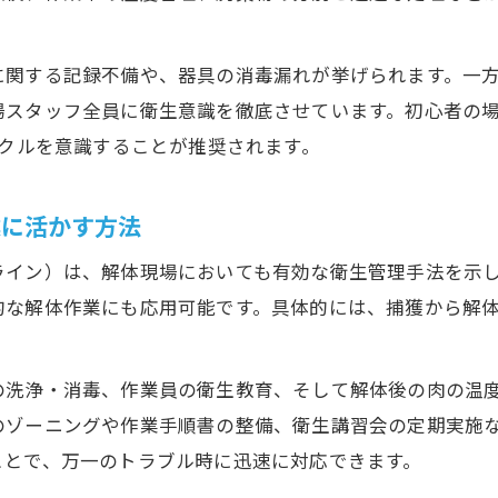
衛生工学衛生管理者が解体現場で果たす役割
解体衛生管理における資格取得のメリットと難易
に関する記録不備や、器具の消毒漏れが挙げられます。一
衛生管理者に必須の業務と現場実践のポイント
場スタッフ全員に衛生意識を徹底させています。初心者の
ジビエ処理衛生管理者講習会の内容と活用法
イクルを意識することが推奨されます。
衛生工学衛生管理者資格取得の勉強法と注意点
解体衛生管理の落とし穴と対策を明快解説
業に活かす方法
解体衛生管理で陥りやすい代表的な失敗例
ライン）は、解体現場においても有効な衛生管理手法を示
衛生管理ガイドライン未対応で起こるリスク
的な解体作業にも応用可能です。具体的には、捕獲から解
解体現場での衛生管理ミスを未然に防ぐ方法
制度だけでは防げない現場の衛生管理課題
の洗浄・消毒、作業員の衛生教育、そして解体後の肉の温
衛生管理者が気をつけたい解体現場の注意点
のゾーニングや作業手順書の整備、衛生講習会の定期実施
ことで、万一のトラブル時に迅速に対応できます。