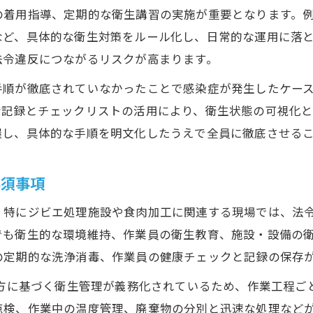
解体衛生管理の徹底で現場を守る具体策
の着用指導、定期的な衛生講習の実施が重要となります。
現場で実践できる衛生管理ガイドライン活用法
など、具体的な衛生対策をルール化し、日常的な運用に落
法令違反につながるリスクが高まります。
衛生管理徹底のための作業工程と改善方法
ジビエ解体処理施設での衛生管理徹底ポイント
手順が徹底されていなかったことで感染症が発生したケー
な記録とチェックリストの活用により、衛生状態の可視化
食品衛生法に沿った現場運用のコツと注意点
握し、具体的な手順を明文化したうえで全員に徹底させる
HACCP対応解体現場でミスを防ぐ工夫とは
HACCP義務化と解体現場での衛生管理実践例
必須事項
解体現場のHACCP導入でミスを防ぐチェック法
、特にジビエ処理施設や食肉加工に関連する現場では、法
ジビエ注意点を踏まえたHACCP対応管理手順
でも衛生的な環境維持、作業員の衛生教育、施設・設備の
と畜場のHACCP義務化と現場対応の実際
の定期的な洗浄消毒、作業員の健康チェックと記録の保存
衛生管理を強化するHACCP記録と改善ポイント
え方に基づく衛生管理が義務化されているため、作業工程
衛生工学衛生管理者の役割と資格取得のヒント
点検、作業中の温度管理、廃棄物の分別と迅速な処理など