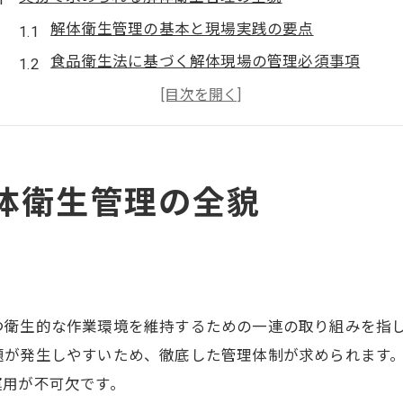
解体衛生管理の基本と現場実践の要点
食品衛生法に基づく解体現場の管理必須事項
野生鳥獣肉の衛生管理指針を解体作業に活かす方
厚生労働省ガイドラインと解体現場の運用実例
解体衛生管理で重視すべき現場教育と記録管理
体衛生管理の全貌
現場で生きる衛生管理ガイドライン導入法
解体現場に衛生管理ガイドラインを導入する手順
ジビエ処理施設の解体衛生管理ポイントを解説
点
厚生労働省ジビエガイドライン実践のコツ
衛生管理ガイドラインの現場適用時の注意点
つ衛生的な作業環境を維持するための一連の取り組みを指
解体現場で生かす衛生管理ガイドライン活用法
題が発生しやすいため、徹底した管理体制が求められます。
運用が不可欠です。
衛生管理を徹底する現場運用の極意