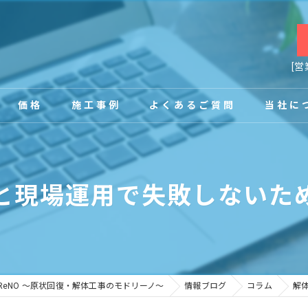
[営
価格
施工事例
よくあるご質問
当社に
お客様の声
店舗
と現場運用で失敗しないた
事務所
内装
原状回復
ReNO ～原状回復・解体工事のモドリーノ～
情報ブログ
コラム
解
工場