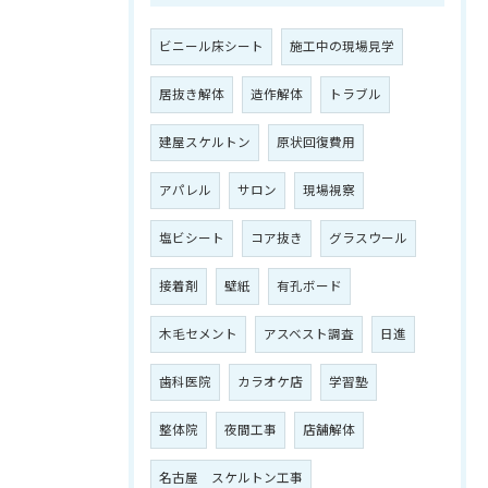
ビニール床シート
施工中の現場見学
居抜き解体
造作解体
トラブル
建屋スケルトン
原状回復費用
アパレル
サロン
現場視察
塩ビシート
コア抜き
グラスウール
接着剤
壁紙
有孔ボード
木毛セメント
アスベスト調査
日進
歯科医院
カラオケ店
学習塾
整体院
夜間工事
店舗解体
名古屋 スケルトン工事