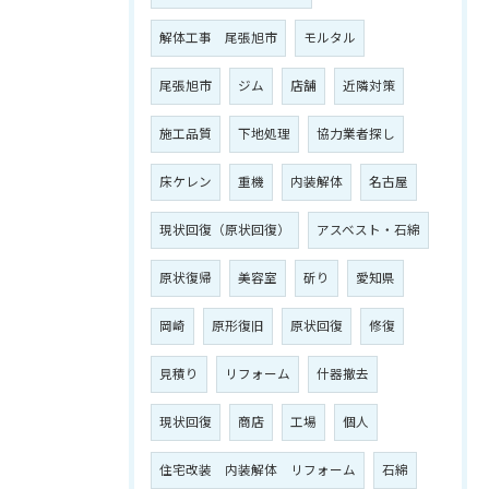
解体工事 尾張旭市
モルタル
尾張旭市
ジム
店舗
近隣対策
施工品質
下地処理
協力業者探し
床ケレン
重機
内装解体
名古屋
現状回復（原状回復）
アスベスト・石綿
原状復帰
美容室
斫り
愛知県
岡崎
原形復旧
原状回復
修復
見積り
リフォーム
什器撤去
現状回復
商店
工場
個人
住宅改装 内装解体 リフォーム
石綿