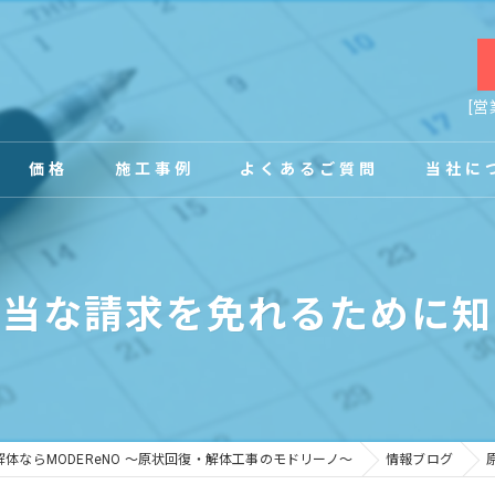
[営
価格
施工事例
よくあるご質問
当社に
お客様の声
店舗
不当な請求を免れるために知
事務所
内装
原状回復
体ならMODEReNO ～原状回復・解体工事のモドリーノ～
情報ブログ
工場