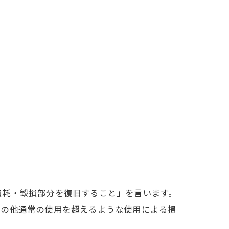
？
。
損耗・毀損部分を復旧すること」を言います。
その他通常の使用を超えるような使用による損