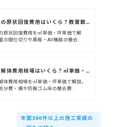
学習塾の原状回復費用はいくら？教室数・間仕切りで変わる相場と注意点
の原状回復費用を㎡単価・坪単価で解
室の間仕切りや黒板・AV機器の撤去…
ジムの解体費用相場はいくら？㎡単価・坪単価・マシン処分費・費用を抑えるコツを解説
解体費用相場を㎡単価・坪単価で解説。
処分費・鏡や防振ゴム床の撤去費…
年間300件以上の施工実績の