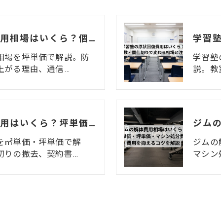
カラオケ店の解体費用相場はいくら？個室数・機材リース返却まで解説
相場を坪単価で解説。防
学習塾
上がる理由、通信…
説。教
整体院の原状回復費用はいくら？坪単価・㎡単価と業態特有の注意点を解説
を㎡単価・坪単価で解
ジムの
切りの撤去、契約書…
マシン