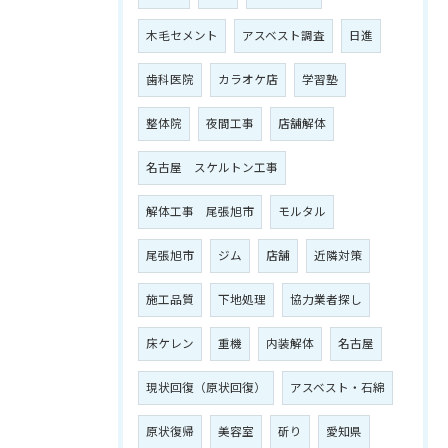
木毛セメント
アスベスト調査
日進
歯科医院
カラオケ店
学習塾
整体院
夜間工事
店舗解体
名古屋 スケルトン工事
解体工事 尾張旭市
モルタル
尾張旭市
ジム
店舗
近隣対策
施工品質
下地処理
協力業者探し
床ケレン
重機
内装解体
名古屋
現状回復（原状回復）
アスベスト・石綿
原状復帰
美容室
斫り
愛知県