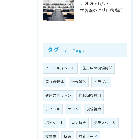
2026/07/27
学習塾の原状回復費用はいくら？教室数・間仕切りで変わる相場と注意点
タグ
Tags
ビニール床シート
施工中の現場見学
居抜き解体
造作解体
トラブル
建屋スケルトン
原状回復費用
アパレル
サロン
現場視察
塩ビシート
コア抜き
グラスウール
接着剤
壁紙
有孔ボード