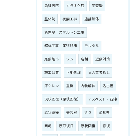
歯科医院
カラオケ店
学習塾
整体院
夜間工事
店舗解体
名古屋 スケルトン工事
解体工事 尾張旭市
モルタル
尾張旭市
ジム
店舗
近隣対策
施工品質
下地処理
協力業者探し
床ケレン
重機
内装解体
名古屋
現状回復（原状回復）
アスベスト・石綿
原状復帰
美容室
斫り
愛知県
岡崎
原形復旧
原状回復
修復