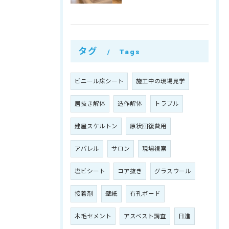
タグ
Tags
ビニール床シート
施工中の現場見学
居抜き解体
造作解体
トラブル
建屋スケルトン
原状回復費用
アパレル
サロン
現場視察
塩ビシート
コア抜き
グラスウール
接着剤
壁紙
有孔ボード
木毛セメント
アスベスト調査
日進