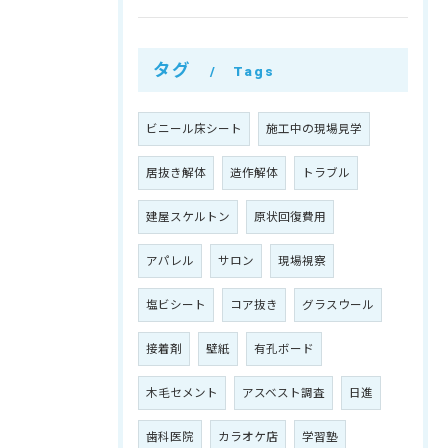
タグ
Tags
ビニール床シート
施工中の現場見学
居抜き解体
造作解体
トラブル
建屋スケルトン
原状回復費用
アパレル
サロン
現場視察
塩ビシート
コア抜き
グラスウール
接着剤
壁紙
有孔ボード
木毛セメント
アスベスト調査
日進
歯科医院
カラオケ店
学習塾