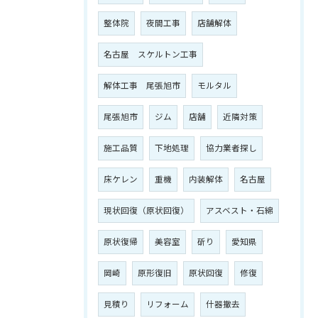
整体院
夜間工事
店舗解体
名古屋 スケルトン工事
解体工事 尾張旭市
モルタル
尾張旭市
ジム
店舗
近隣対策
施工品質
下地処理
協力業者探し
床ケレン
重機
内装解体
名古屋
現状回復（原状回復）
アスベスト・石綿
原状復帰
美容室
斫り
愛知県
岡崎
原形復旧
原状回復
修復
見積り
リフォーム
什器撤去