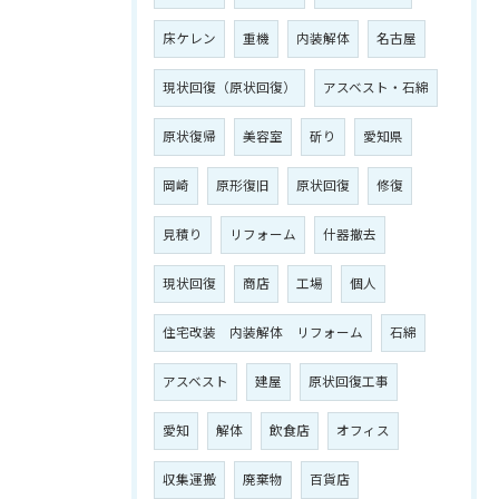
床ケレン
重機
内装解体
名古屋
現状回復（原状回復）
アスベスト・石綿
原状復帰
美容室
斫り
愛知県
岡崎
原形復旧
原状回復
修復
見積り
リフォーム
什器撤去
現状回復
商店
工場
個人
住宅改装 内装解体 リフォーム
石綿
アスベスト
建屋
原状回復工事
愛知
解体
飲食店
オフィス
収集運搬
廃棄物
百貨店