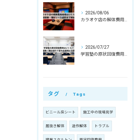
2026/08/06
カラオケ店の解体費用相場はいくら？個室数・機材リース返却まで解説
2026/07/27
学習塾の原状回復費用はいくら？教室数・間仕切りで変わる相場と注意点
タグ
Tags
ビニール床シート
施工中の現場見学
居抜き解体
造作解体
トラブル
建屋スケルトン
原状回復費用