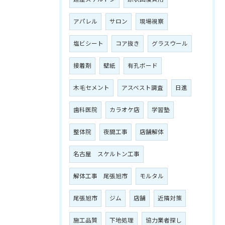
アパレル
サロン
現場視察
塩ビシート
コア抜き
グラスウール
接着剤
壁紙
有孔ボード
木毛セメント
アスベスト調査
日進
歯科医院
カラオケ店
学習塾
整体院
夜間工事
店舗解体
名古屋 スケルトン工事
解体工事 尾張旭市
モルタル
尾張旭市
ジム
店舗
近隣対策
施工品質
下地処理
協力業者探し