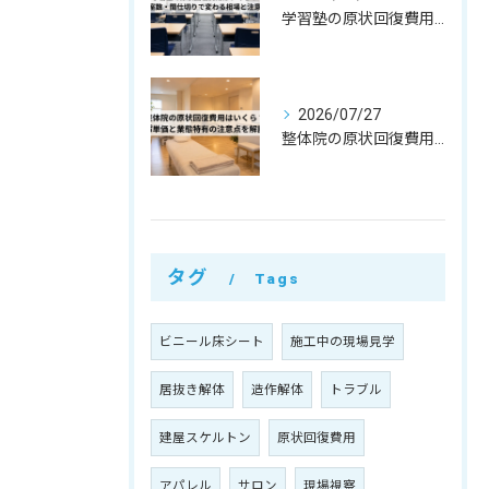
学習塾の原状回復費用はいくら？教室数・間仕切りで変わる相場と注意点
2026/07/27
整体院の原状回復費用はいくら？坪単価・㎡単価と業態特有の注意点を解説
タグ
Tags
ビニール床シート
施工中の現場見学
居抜き解体
造作解体
トラブル
建屋スケルトン
原状回復費用
アパレル
サロン
現場視察