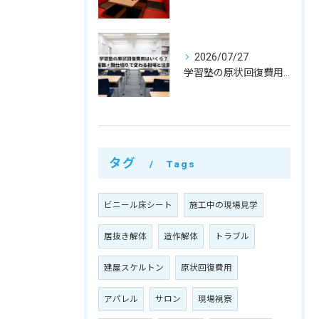
2026/07/27
学習塾の原状回復費用はいくら？教室数・間仕切りで変わる相場と注意点
タグ
Tags
ビニール床シート
施工中の現場見学
居抜き解体
造作解体
トラブル
建屋スケルトン
原状回復費用
アパレル
サロン
現場視察