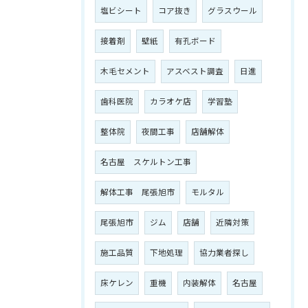
塩ビシート
コア抜き
グラスウール
接着剤
壁紙
有孔ボード
木毛セメント
アスベスト調査
日進
歯科医院
カラオケ店
学習塾
整体院
夜間工事
店舗解体
名古屋 スケルトン工事
解体工事 尾張旭市
モルタル
尾張旭市
ジム
店舗
近隣対策
施工品質
下地処理
協力業者探し
床ケレン
重機
内装解体
名古屋