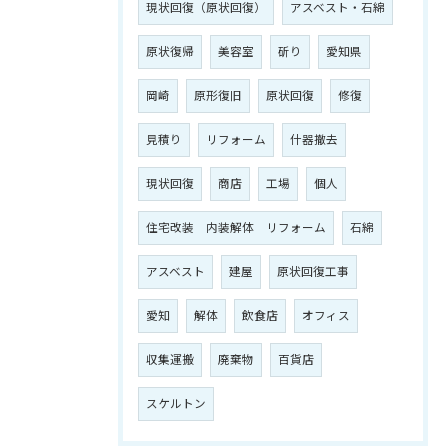
現状回復（原状回復）
アスベスト・石綿
原状復帰
美容室
斫り
愛知県
岡崎
原形復旧
原状回復
修復
見積り
リフォーム
什器撤去
現状回復
商店
工場
個人
住宅改装 内装解体 リフォーム
石綿
アスベスト
建屋
原状回復工事
愛知
解体
飲食店
オフィス
収集運搬
廃棄物
百貨店
スケルトン