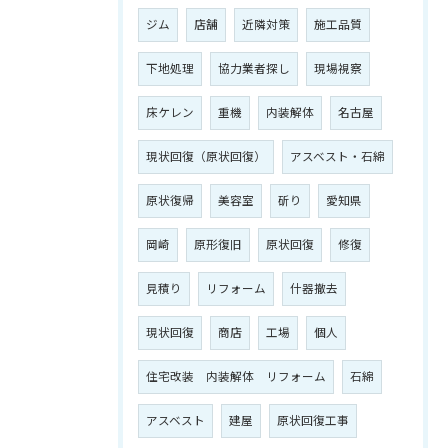
ジム
店舗
近隣対策
施工品質
下地処理
協力業者探し
現場視察
床ケレン
重機
内装解体
名古屋
現状回復（原状回復）
アスベスト・石綿
原状復帰
美容室
斫り
愛知県
岡崎
原形復旧
原状回復
修復
見積り
リフォーム
什器撤去
現状回復
商店
工場
個人
住宅改装 内装解体 リフォーム
石綿
アスベスト
建屋
原状回復工事