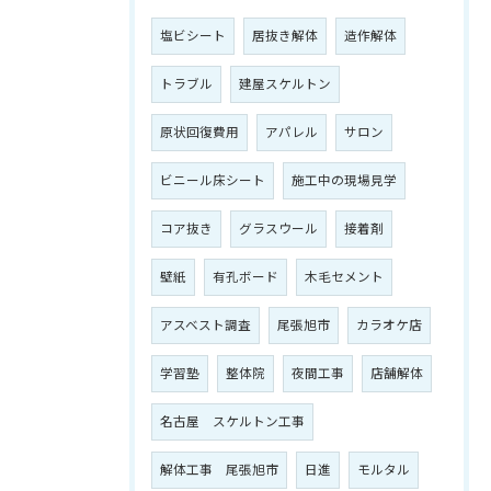
塩ビシート
居抜き解体
造作解体
トラブル
建屋スケルトン
原状回復費用
アパレル
サロン
ビニール床シート
施工中の現場見学
コア抜き
グラスウール
接着剤
壁紙
有孔ボード
木毛セメント
アスベスト調査
尾張旭市
カラオケ店
学習塾
整体院
夜間工事
店舗解体
名古屋 スケルトン工事
解体工事 尾張旭市
日進
モルタル