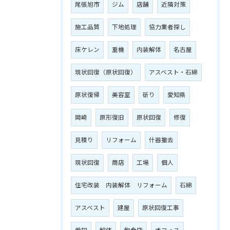
尾張旭市
ジム
店舗
近隣対策
施工品質
下地処理
協力業者探し
床ケレン
重機
内装解体
名古屋
現状回復（原状回復）
アスベスト・石綿
原状復帰
美容室
斫り
愛知県
岡崎
原形復旧
原状回復
修復
見積り
リフォーム
什器撤去
現状回復
商店
工場
個人
住宅改装 内装解体 リフォーム
石綿
アスベスト
建屋
原状回復工事