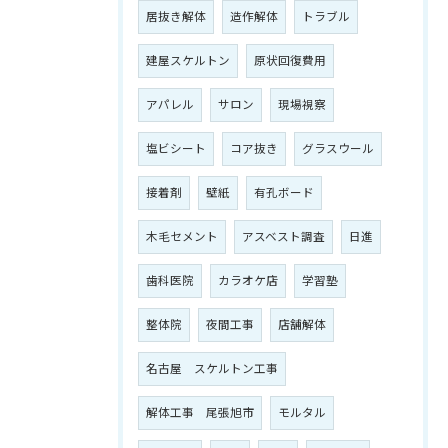
居抜き解体
造作解体
トラブル
建屋スケルトン
原状回復費用
アパレル
サロン
現場視察
塩ビシート
コア抜き
グラスウール
接着剤
壁紙
有孔ボード
木毛セメント
アスベスト調査
日進
歯科医院
カラオケ店
学習塾
整体院
夜間工事
店舗解体
名古屋 スケルトン工事
解体工事 尾張旭市
モルタル