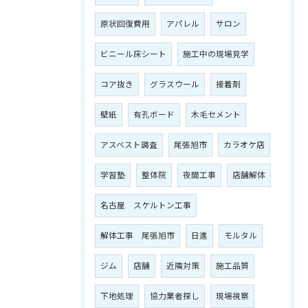
原状回復費用
アパレル
サロン
ビニール床シート
施工中の現場見学
コア抜き
グラスウール
接着剤
壁紙
有孔ボード
木毛セメント
アスベスト調査
尾張旭市
カラオケ店
学習塾
整体院
夜間工事
店舗解体
名古屋 スケルトン工事
解体工事 尾張旭市
日進
モルタル
ジム
店舗
近隣対策
施工品質
下地処理
協力業者探し
現場視察