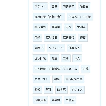
床ケレン
重機
内装解体
名古屋
現状回復（原状回復）
アスベスト・石綿
原状復帰
美容室
斫り
愛知県
岡崎
原形復旧
原状回復
修復
見積り
リフォーム
什器撤去
現状回復
商店
工場
個人
住宅改装 内装解体 リフォーム
石綿
アスベスト
建屋
原状回復工事
愛知
解体
飲食店
オフィス
収集運搬
廃棄物
百貨店