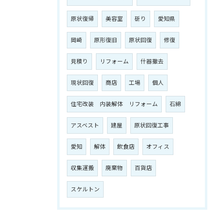
原状復帰
美容室
斫り
愛知県
岡崎
原形復旧
原状回復
修復
見積り
リフォーム
什器撤去
現状回復
商店
工場
個人
住宅改装 内装解体 リフォーム
石綿
アスベスト
建屋
原状回復工事
愛知
解体
飲食店
オフィス
収集運搬
廃棄物
百貨店
スケルトン