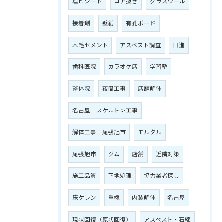
塩ビシート
コア抜き
グラスウール
接着剤
壁紙
有孔ボード
木毛セメント
アスベスト調査
日進
歯科医院
カラオケ店
学習塾
整体院
夜間工事
店舗解体
名古屋 スケルトン工事
解体工事 尾張旭市
モルタル
尾張旭市
ジム
店舗
近隣対策
施工品質
下地処理
協力業者探し
床ケレン
重機
内装解体
名古屋
現状回復（原状回復）
アスベスト・石綿