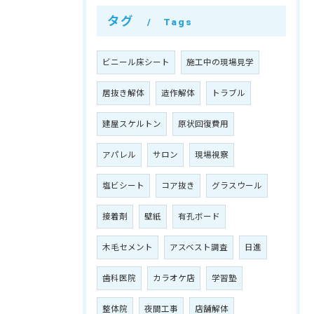
タグ
Tags
ビニール床シート
施工中の現場見学
居抜き解体
造作解体
トラブル
建屋スケルトン
原状回復費用
アパレル
サロン
現場視察
塩ビシート
コア抜き
グラスウール
接着剤
壁紙
有孔ボード
木毛セメント
アスベスト調査
日進
歯科医院
カラオケ店
学習塾
整体院
夜間工事
店舗解体