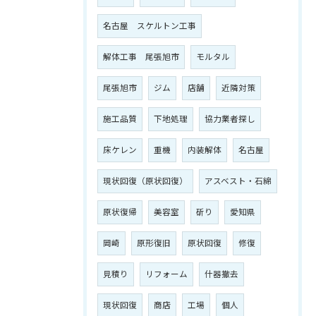
名古屋 スケルトン工事
解体工事 尾張旭市
モルタル
尾張旭市
ジム
店舗
近隣対策
施工品質
下地処理
協力業者探し
床ケレン
重機
内装解体
名古屋
現状回復（原状回復）
アスベスト・石綿
原状復帰
美容室
斫り
愛知県
岡崎
原形復旧
原状回復
修復
見積り
リフォーム
什器撤去
現状回復
商店
工場
個人