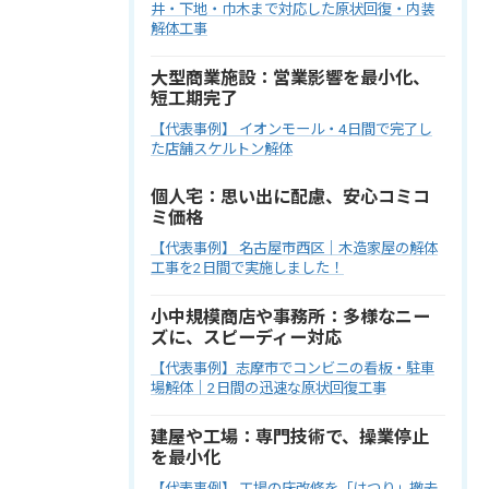
井・下地・巾木まで対応した原状回復・内装
解体工事
大型商業施設：営業影響を最小化、
短工期完了
【代表事例】 イオンモール・4日間で完了し
た店舗スケルトン解体
個人宅：思い出に配慮、安心コミコ
ミ価格
【代表事例】 名古屋市西区｜木造家屋の解体
工事を2日間で実施しました！
小中規模商店や事務所：多様なニー
ズに、スピーディー対応
【代表事例】志摩市でコンビニの看板・駐車
場解体｜2日間の迅速な原状回復工事
建屋や工場：専門技術で、操業停止
を最小化
【代表事例】 工場の床改修を「はつり」撤去