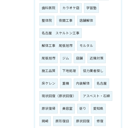
歯科医院
カラオケ店
学習塾
整体院
夜間工事
店舗解体
名古屋 スケルトン工事
解体工事 尾張旭市
モルタル
尾張旭市
ジム
店舗
近隣対策
施工品質
下地処理
協力業者探し
床ケレン
重機
内装解体
名古屋
現状回復（原状回復）
アスベスト・石綿
原状復帰
美容室
斫り
愛知県
岡崎
原形復旧
原状回復
修復