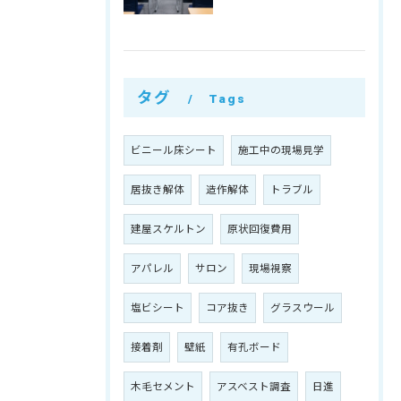
タグ
Tags
ビニール床シート
施工中の現場見学
居抜き解体
造作解体
トラブル
建屋スケルトン
原状回復費用
アパレル
サロン
現場視察
塩ビシート
コア抜き
グラスウール
接着剤
壁紙
有孔ボード
木毛セメント
アスベスト調査
日進