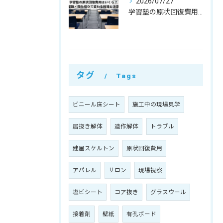
2026/07/27
学習塾の原状回復費用はいくら？教室数・間仕切りで変わる相場と注意点
タグ
Tags
ビニール床シート
施工中の現場見学
居抜き解体
造作解体
トラブル
建屋スケルトン
原状回復費用
アパレル
サロン
現場視察
塩ビシート
コア抜き
グラスウール
接着剤
壁紙
有孔ボード