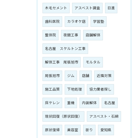
木毛セメント
アスベスト調査
日進
歯科医院
カラオケ店
学習塾
整体院
夜間工事
店舗解体
名古屋 スケルトン工事
解体工事 尾張旭市
モルタル
尾張旭市
ジム
店舗
近隣対策
施工品質
下地処理
協力業者探し
床ケレン
重機
内装解体
名古屋
現状回復（原状回復）
アスベスト・石綿
原状復帰
美容室
斫り
愛知県