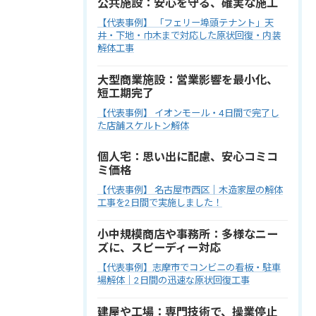
公共施設：安心を守る、確実な施工
【代表事例】 「フェリー埠頭テナント」天
井・下地・巾木まで対応した原状回復・内装
解体工事
大型商業施設：営業影響を最小化、
短工期完了
【代表事例】 イオンモール・4日間で完了し
た店舗スケルトン解体
個人宅：思い出に配慮、安心コミコ
ミ価格
【代表事例】 名古屋市西区｜木造家屋の解体
工事を2日間で実施しました！
小中規模商店や事務所：多様なニー
ズに、スピーディー対応
【代表事例】志摩市でコンビニの看板・駐車
場解体｜2日間の迅速な原状回復工事
建屋や工場：専門技術で、操業停止