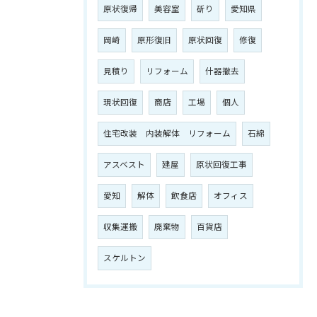
原状復帰
美容室
斫り
愛知県
岡崎
原形復旧
原状回復
修復
見積り
リフォーム
什器撤去
現状回復
商店
工場
個人
住宅改装 内装解体 リフォーム
石綿
アスベスト
建屋
原状回復工事
愛知
解体
飲食店
オフィス
収集運搬
廃棄物
百貨店
スケルトン