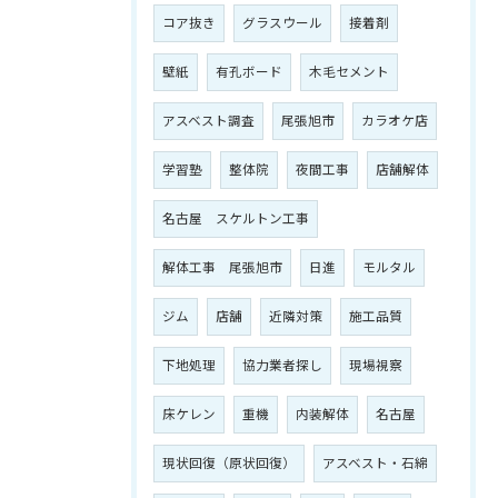
コア抜き
グラスウール
接着剤
壁紙
有孔ボード
木毛セメント
アスベスト調査
尾張旭市
カラオケ店
学習塾
整体院
夜間工事
店舗解体
名古屋 スケルトン工事
解体工事 尾張旭市
日進
モルタル
ジム
店舗
近隣対策
施工品質
下地処理
協力業者探し
現場視察
床ケレン
重機
内装解体
名古屋
現状回復（原状回復）
アスベスト・石綿