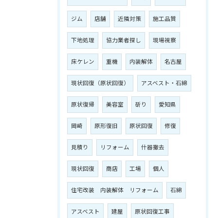
ジム
店舗
近隣対策
施工品質
下地処理
協力業者探し
現場視察
床ケレン
重機
内装解体
名古屋
現状回復（原状回復）
アスベスト・石綿
原状復帰
美容室
斫り
愛知県
岡崎
原形復旧
原状回復
修復
見積り
リフォーム
什器撤去
現状回復
商店
工場
個人
住宅改装 内装解体 リフォーム
石綿
アスベスト
建屋
原状回復工事