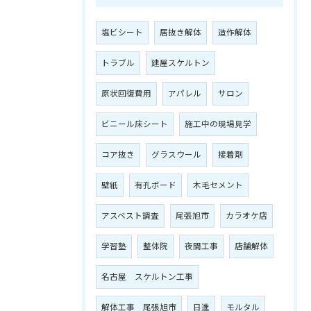
塩ビシート
居抜き解体
造作解体
トラブル
建屋スケルトン
原状回復費用
アパレル
サロン
ビニール床シート
施工中の現場見学
コア抜き
グラスウール
接着剤
壁紙
有孔ボード
木毛セメント
アスベスト調査
尾張旭市
カラオケ店
学習塾
整体院
夜間工事
店舗解体
名古屋 スケルトン工事
解体工事 尾張旭市
日進
モルタル