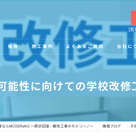
[営
価格
施工事例
よくあるご質問
当社に
お客様の声
店舗
可能性に向けての学校改修工事
事務所
内装
原状回復
ならMODEReNO ～原状回復・解体工事のモドリーノ～
情報ブログ
子
工場