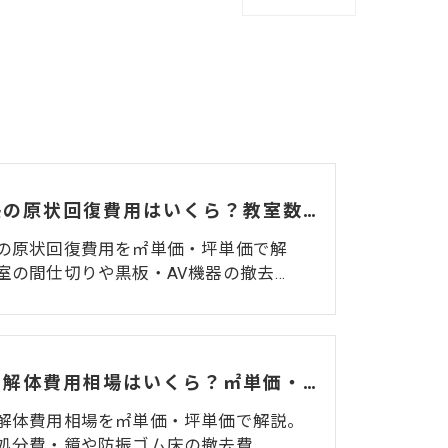
学習塾の原状回復費用はいくら？教室数・間仕切りで変わる相場と注意点
の原状回復費用を㎡単価・坪単価で解
室の間仕切りや黒板・AV機器の撤去…
ジムの解体費用相場はいくら？㎡単価・坪単価・マシン処分費・費用を抑えるコツを解説
解体費用相場を㎡単価・坪単価で解説。
処分費・鏡や防振ゴム床の撤去費…