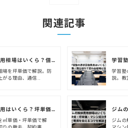
関連記事
カラオケ店の解体費用相場はいくら？個室数・機材リース返却まで解説
相場を坪単価で解説。防
学習塾
上がる理由、通信…
説。教
整体院の原状回復費用はいくら？坪単価・㎡単価と業態特有の注意点を解説
を㎡単価・坪単価で解
ジムの
切りの撤去、契約書…
マシン