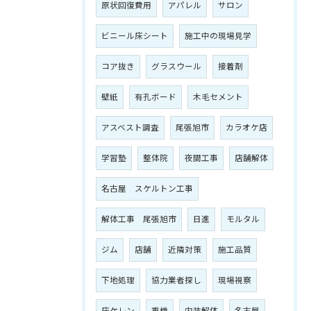
原状回復費用
アパレル
サロン
ビニール床シート
施工中の現場見学
コア抜き
グラスウール
接着剤
壁紙
有孔ボード
木毛セメント
アスベスト調査
尾張旭市
カラオケ店
学習塾
整体院
夜間工事
店舗解体
名古屋 スケルトン工事
解体工事 尾張旭市
日進
モルタル
ジム
店舗
近隣対策
施工品質
下地処理
協力業者探し
現場視察