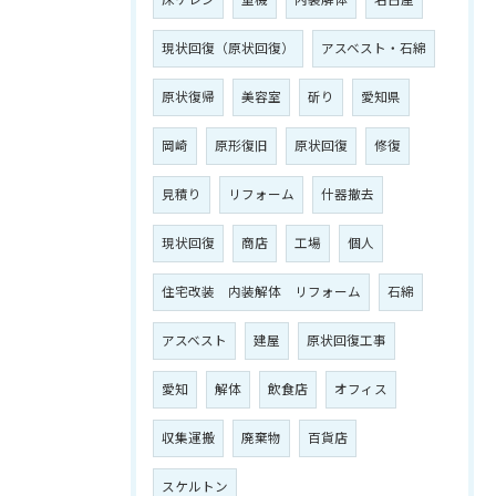
床ケレン
重機
内装解体
名古屋
現状回復（原状回復）
アスベスト・石綿
原状復帰
美容室
斫り
愛知県
岡崎
原形復旧
原状回復
修復
見積り
リフォーム
什器撤去
現状回復
商店
工場
個人
住宅改装 内装解体 リフォーム
石綿
アスベスト
建屋
原状回復工事
愛知
解体
飲食店
オフィス
収集運搬
廃棄物
百貨店
スケルトン