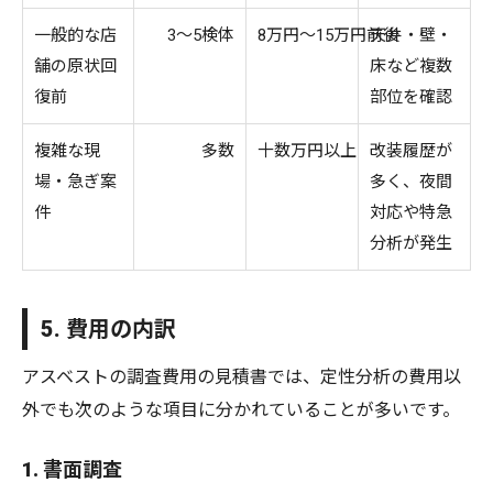
一般的な店
3～5検体
8万円～15万円前後
天井・壁・
舗の原状回
床など複数
復前
部位を確認
複雑な現
多数
十数万円以上
改装履歴が
場・急ぎ案
多く、夜間
件
対応や特急
分析が発生
5. 費用の内訳
アスベストの調査費用の見積書では、定性分析の費用以
外でも次のような項目に分かれていることが多いです。
1. 書面調査