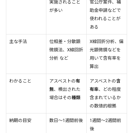
実施されること
官公庁案件、補
が多い
助金申請などで
使われることが
ある
主な手法
位相差・分散顕
X線回折分析、偏
微鏡法、X線回折
光顕微鏡などを
分析 など
用いて含有率を
算出
わかること
アスベストの
有
アスベストの
含
無
、検出された
有率
、どの程度
場合はその
種類
含まれているか
の数値的根拠
納期の目安
数日～1週間前後
1週間～2週間前
後