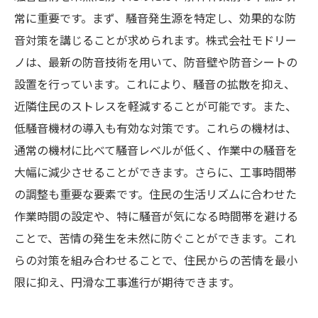
最先端防音技術の紹介
常に重要です。まず、騒音発生源を特定し、効果的な防
騒音キャンセル技術の可能性
音対策を講じることが求められます。株式会社モドリー
騒音予測システムの導入事例
ノは、最新の防音技術を用いて、防音壁や防音シートの
新技術による騒音減少効果の実証
設置を行っています。これにより、騒音の拡散を抑え、
近隣住民のストレスを軽減することが可能です。また、
技術進歩の動向と今後の展望
低騒音機材の導入も有効な対策です。これらの機材は、
導入に向けた課題と解決策
通常の機材に比べて騒音レベルが低く、作業中の騒音を
大幅に減少させることができます。さらに、工事時間帯
の調整も重要な要素です。住民の生活リズムに合わせた
作業時間の設定や、特に騒音が気になる時間帯を避ける
ことで、苦情の発生を未然に防ぐことができます。これ
らの対策を組み合わせることで、住民からの苦情を最小
限に抑え、円滑な工事進行が期待できます。