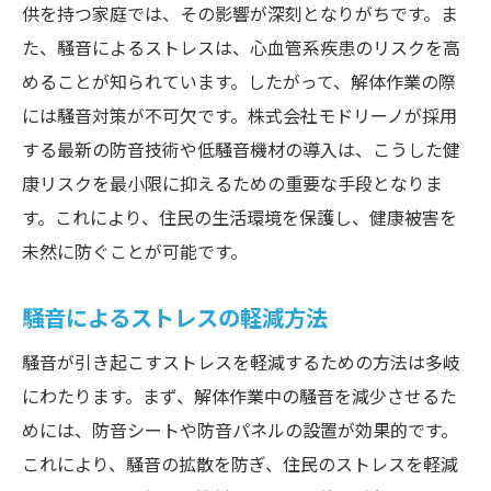
供を持つ家庭では、その影響が深刻となりがちです。ま
防音シートの効果とその実際の利用事例
た、騒音によるストレスは、心血管系疾患のリスクを高
防音シートの基本構造と原理
めることが知られています。したがって、解体作業の際
設置場所による効果の違い
には騒音対策が不可欠です。株式会社モドリーノが採用
する最新の防音技術や低騒音機材の導入は、こうした健
実際の利用事例：都市部の解体現場
康リスクを最小限に抑えるための重要な手段となりま
防音シートの耐用年数とメンテナンス
す。これにより、住民の生活環境を保護し、健康被害を
施工の簡便さと効果の持続性
未然に防ぐことが可能です。
住民からの評価とフィードバック
低騒音機材の導入で解体作業の騒音を減少させ
騒音によるストレスの軽減方法
る方法
騒音が引き起こすストレスを軽減するための方法は多岐
低騒音機材の選び方
にわたります。まず、解体作業中の騒音を減少させるた
導入コストとそのリターン
めには、防音シートや防音パネルの設置が効果的です。
現場での低騒音機材の運用事例
これにより、騒音の拡散を防ぎ、住民のストレスを軽減