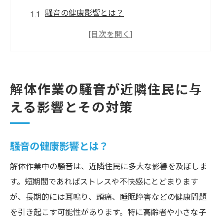
騒音の健康影響とは？
騒音によるストレスの軽減方法
近隣住民とのコミュニケーションの重要性
騒音苦情を未然に防ぐ方法
騒音レベルの測定技術とその活用
解体作業の騒音が近隣住民に与
解体計画における騒音対策の設定方法
える影響とその対策
最新防音技術が解体現場にもたらすメリット
最新防音壁の特徴と効果
騒音の健康影響とは？
音響工学を応用した防音技術
解体作業中の騒音は、近隣住民に多大な影響を及ぼしま
高性能防音材料の選び方
す。短期間であればストレスや不快感にとどまります
技術革新による騒音減少効果
が、長期的には耳鳴り、頭痛、睡眠障害などの健康問題
コストと効果のバランス
を引き起こす可能性があります。特に高齢者や小さな子
最新技術導入事例