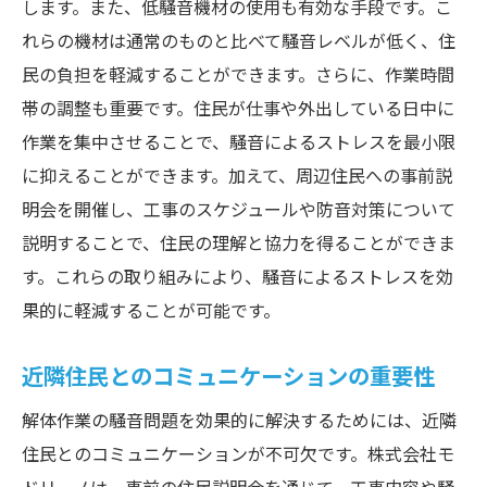
低騒音機材の効果測定と評価
します。また、低騒音機材の使用も有効な手段です。こ
機材のメンテナンス方法
れらの機材は通常のものと比べて騒音レベルが低く、住
民の負担を軽減することができます。さらに、作業時間
導入による近隣住民への影響軽減
帯の調整も重要です。住民が仕事や外出している日中に
解体作業の時間帯調整による騒音対策の効果
作業を集中させることで、騒音によるストレスを最小限
作業時間帯の設定基準
に抑えることができます。加えて、周辺住民への事前説
住民生活リズムを考慮した時間帯調整
明会を開催し、工事のスケジュールや防音対策について
夜間作業と日中作業のメリット・デメリッ
説明することで、住民の理解と協力を得ることができま
ト
す。これらの取り組みにより、騒音によるストレスを効
法的規制とその遵守方法
果的に軽減することが可能です。
時間帯調整の実際の効果事例
近隣住民とのコミュニケーションの重要性
住民との合意形成のプロセス
住民の苦情を減少させるための解体作業の工夫
解体作業の騒音問題を効果的に解決するためには、近隣
住民苦情の傾向と分析
住民とのコミュニケーションが不可欠です。株式会社モ