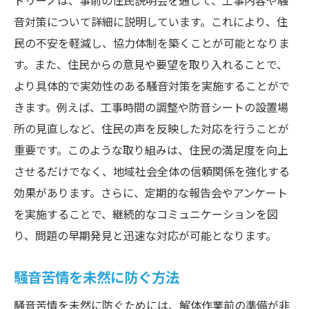
ドリーノは、事前の住民説明会を通じて、工事内容や騒
苦情対応窓口の設置と運用
音対策について詳細に説明しています。これにより、住
住民説明会の実施方法
民の不安を軽減し、協力体制を築くことが可能となりま
現場見学会による住民理解の促進
す。また、住民からの意見や要望を取り入れることで、
苦情対応の迅速化とその効果
より具体的で実効性のある騒音対策を実施することがで
住民との協力関係構築
きます。例えば、工事時間の調整や防音シートの設置場
実際の解体現場での防音対策の成功事例
所の見直しなど、住民の声を反映した対応を行うことが
成功事例の分析：東京都内の解体現場
重要です。このような取り組みは、住民の満足度を向上
させるだけでなく、地域社会全体の信頼関係を強化する
防音対策による住民満足度の向上
効果があります。さらに、定期的な報告会やアンケート
地元自治体との連携事例
を実施することで、継続的なコミュニケーションを図
成功要因とその再現性
り、問題の早期発見と迅速な対応が可能となります。
フォローアップ調査の結果
成功事例の他現場への応用方法
騒音苦情を未然に防ぐ方法
解体工事の騒音問題に対応する最新技術を紹介
騒音苦情を未然に防ぐためには、解体作業前の準備が非