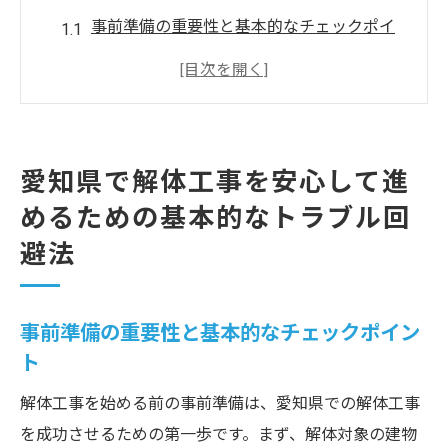
事前準備の重要性と基本的なチェックポイ
ント
解体工事前の周辺環境の理解と調査
愛知県内での解体工事における規制の理解
解体作業員の安全確保と教育の徹底方法
愛知県で解体工事を安心して進
解体工事における予期せぬ事態への即応策
めるための基本的なトラブル回
トラブル回避のためのコミュニケーション
避法
戦略
解体工事の予算オーバーを防ぐための愛知県で
事前準備の重要性と基本的なチェックポイン
の具体策
ト
適切な見積もりの取得と比較方法
予算管理のための費用明細の重要性
解体工事を始める前の事前準備は、愛知県での解体工事
を成功させるための第一歩です。まず、解体対象の建物
愛知県特有のコスト要因への対処法