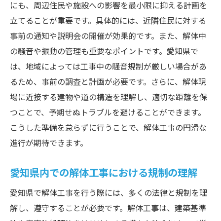
にも、周辺住民や施設への影響を最小限に抑える計画を
工期の遅延を未然に防ぐ愛知県での解体工事の
立てることが重要です。具体的には、近隣住民に対する
計画法
事前の通知や説明会の開催が効果的です。また、解体中
スケジュール管理と進捗確認の重要性
の騒音や振動の管理も重要なポイントです。愛知県で
天候や自然災害による工期遅延のリスク管
は、地域によっては工事中の騒音規制が厳しい場合があ
理
るため、事前の調査と計画が必要です。さらに、解体現
作業効率を向上させるための技術革新
場に近接する建物や道の構造を理解し、適切な距離を保
各工程の詳細な計画と人員の最適配置
つことで、予期せぬトラブルを避けることができます。
愛知県特有の工期遅延要因への対策
こうした準備を怠らずに行うことで、解体工事の円滑な
工期を短縮するための調整と協力体制
進行が期待できます。
愛知県の法律に基づいた解体工事のトラブル回
愛知県内での解体工事における規制の理解
避策
法令遵守のための必要な許認可取得プロセ
愛知県で解体工事を行う際には、多くの法律と規制を理
ス
解し、遵守することが必要です。解体工事は、建築基準