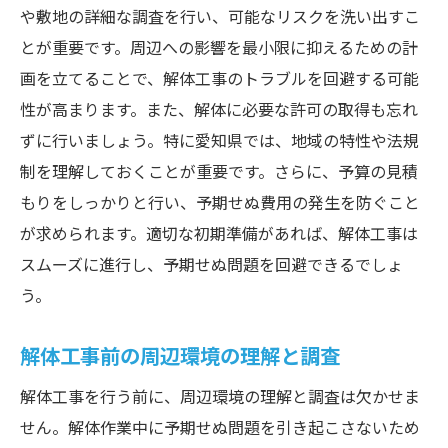
や敷地の詳細な調査を行い、可能なリスクを洗い出すこ
不測の出費を防ぐための費用バッファの設
とが重要です。周辺への影響を最小限に抑えるための計
定
画を立てることで、解体工事のトラブルを回避する可能
事前調査で把握する予算オーバーのリスク
性が高まります。また、解体に必要な許可の取得も忘れ
解体工事のコスト削減の実例
ずに行いましょう。特に愛知県では、地域の特性や法規
愛知県での解体工事における近隣住民とのトラ
制を理解しておくことが重要です。さらに、予算の見積
ブル回避のポイント
もりをしっかりと行い、予期せぬ費用の発生を防ぐこと
工事前の近隣挨拶と説明会の重要性
が求められます。適切な初期準備があれば、解体工事は
騒音や振動対策としての防音・防振措置
スムーズに進行し、予期せぬ問題を回避できるでしょ
工事の進捗状況と情報共有の方法
う。
苦情対応のための窓口設置とプロセス
解体工事前の周辺環境の理解と調査
愛知県の解体工事における地域貢献のメリ
ット
解体工事を行う前に、周辺環境の理解と調査は欠かせま
せん。解体作業中に予期せぬ問題を引き起こさないため
解体工事に伴う環境保護への取り組み