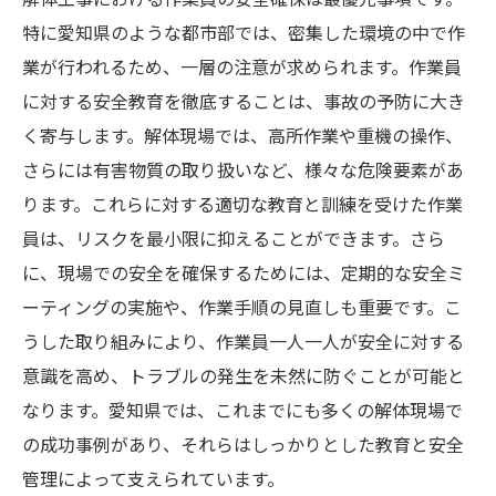
愛知県内で信頼できる解体業者の選び方とトラ
特に愛知県のような都市部では、密集した環境の中で作
ブル回避法
業が行われるため、一層の注意が求められます。作業員
業者の実績と評判を検証する方法
に対する安全教育を徹底することは、事故の予防に大き
契約前の業者訪問と対面での打ち合わせ
く寄与します。解体現場では、高所作業や重機の操作、
契約書の確認ポイントと交渉術
さらには有害物質の取り扱いなど、様々な危険要素があ
愛知県での解体業者選びにおける注意事項
ります。これらに対する適切な教育と訓練を受けた作業
員は、リスクを最小限に抑えることができます。さら
レビューサイトと口コミの活用法
に、現場での安全を確保するためには、定期的な安全ミ
保証制度の確認とアフターサービスの重要
ーティングの実施や、作業手順の見直しも重要です。こ
性
うした取り組みにより、作業員一人一人が安全に対する
愛知県での解体工事を成功させるための事前準
意識を高め、トラブルの発生を未然に防ぐことが可能と
備とトラブル対応策
なります。愛知県では、これまでにも多くの解体現場で
事前準備の具体的なチェックリスト
の成功事例があり、それらはしっかりとした教育と安全
予想外の事態に備えるリスクマネジメント
管理によって支えられています。