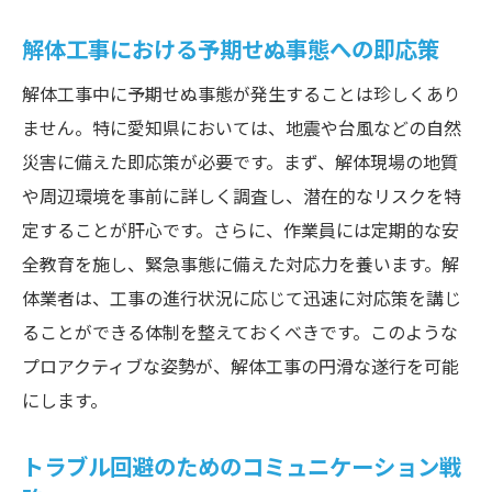
トラブル発生時の迅速な対応と解決策
解体工事における予期せぬ事態への即応策
愛知県での成功事例に学ぶトラブル回避法
解体工事後のフォローアップと次のステッ
解体工事中に予期せぬ事態が発生することは珍しくあり
プ
ません。特に愛知県においては、地震や台風などの自然
継続的な学びと経験の共有による成長
災害に備えた即応策が必要です。まず、解体現場の地質
や周辺環境を事前に詳しく調査し、潜在的なリスクを特
定することが肝心です。さらに、作業員には定期的な安
全教育を施し、緊急事態に備えた対応力を養います。解
体業者は、工事の進行状況に応じて迅速に対応策を講じ
ることができる体制を整えておくべきです。このような
プロアクティブな姿勢が、解体工事の円滑な遂行を可能
にします。
トラブル回避のためのコミュニケーション戦