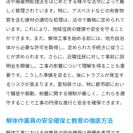
法や廃棄物処理法をはじめとする様々な法令によって厳
廃棄物の適正処理とリサイクルの推進
しく管理されています。特に、アスベストなどの有害物
アスベスト等有害物質の安全な取り扱い
質を含む建材の適切な処理は、法令で厳格に定められて
愛知県特有の環境規制とその対応策
います。これにより、地域住民の健康や安全を守ること
法律違反による罰則の理解と予防策
ができます。また、解体工事を始める前には、地方自治
最新の法改正情報の追跡と対策
体から必要な許可を取得し、定められた手続きに従うこ
安全で効率的な解体工事を実現するための愛知
とが求められます。さらに、近隣住民に対して事前に説
県での重要なステップ
明会を開催し、工事の影響について理解を得ることも重
安全管理体制の構築と継続的な改善
要です。こうした準備を怠ると、後にトラブルが発生す
作業計画の立案とリスクアセスメント
るリスクが高まります。愛知県では、特に都市部におい
て騒音や振動、粉塵に関する規制が厳しく、これらを遵
現場での安全パトロールとその効果
守することで工事の円滑な進行と安全を確保できます。
愛知県の解体業界での最新技術導入
労働安全衛生教育の充実と定期的な訓練
解体作業員の安全確保と教育の徹底方法
効率的な作業手順と工程管理の実践
解体工事における作業員の安全確保は最優先事項です。