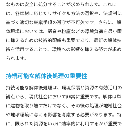
実践例から学ぶ解体後処理
なものは安全に処分することが求められます。これに
は、各素材に応じたリサイクル方法の選択や、法規制に
エコフレンドリーな解体技術の紹介
基づく適切な廃棄手順の遵守が不可欠です。さらに、解
持続可能な解体プロジェクト事例
体現場においては、騒音や粉塵などの環境負荷を最小限
環境に配慮した解体計画のメリット
に抑えるための技術的配慮も重要であり、最新の解体技
未来志向の解体後処理手法
術を活用することで、環境への影響を抑える努力が求め
解体廃棄物の適切な処理計画の立案方法
られます。
廃棄物処理計画の基本概念
持続可能な解体後処理の重要性
計画立案における法令遵守の重要性
効果的な廃棄物管理システムの構築
持続可能な解体後処理は、環境保護と資源の有効活用の
適切な処理計画がもたらす環境利益
観点から、現代社会において非常に重要です。解体は単
廃棄物削減を目指した計画例
に建物を取り壊すだけでなく、その後の処理が地域社会
や地球環境に与える影響を考慮する必要があります。特
持続可能な社会を支える処理計画の立案
に、限られた資源をいかに効率的に利用するかが重要で
都市開発における解体と環境への影響