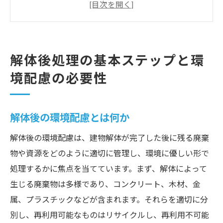
環境に優しい解体ステップの概要
解体後に生じる環境影響の評価
持続可能な環境配慮のための基準
解体後処理における環境配慮の実践例
解体後処理の基本ステップと環
建物解体後の廃棄物分別とリサイクルの重要性
境配慮の必要性
廃棄物分別の基本とその意義
リサイクル可能な素材の見極め方
解体後の環境配慮とは何か
解体後のリサイクルプロセスの流れ
解体後の環境配慮は、建物解体が完了した後に残る廃棄
建材の再利用がもたらす環境効果
物や資源をどのように適切に管理し、環境に優しい形で
廃棄物分別の手法と注意点
処理するかに焦点を当てています。まず、解体によって
リサイクルの経済的効果と環境貢献
生じる廃棄物は多様であり、コンクリート、木材、金
環境に優しい解体後処理手法の実践例
属、プラスチックなどが含まれます。それらを適切に分
低環境負荷の解体手法とは
別し、再利用可能なものはリサイクルし、再利用不可能