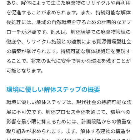
あり、解体によって生じた廃棄物のリサイクルや再利用
都市開発と環境保護の両立
を促進することが求められます。また、持続可能な解体
解体が都市環境に与える影響とは
後処理には、地域の自然環境を守るための計画的なアプ
持続可能な都市開発における解体の役割
ローチが必要です。例えば、解体現場での廃棄物管理の
都市計画における解体の位置づけ
徹底や、リサイクル施設との連携による資源循環型社会
環境影響評価と解体プロジェクト
の構築が挙げられます。持続可能な解体後処理を実現す
都市開発と解体の未来展望
ることで、将来の世代に安全で豊かな環境を残すことが
可能となります。
解体後の持続可能な社会への貢献
持続可能な社会に向けた解体の貢献
環境に優しい解体ステップの概要
解体業界の社会的役割と責任
環境に優しい解体ステップは、現代社会の持続可能な発
未来志向の解体後社会の構築
展に不可欠です。解体プロセス全体を通じて、環境への
解体がもたらす経済的・環境的価値
影響を最小限に抑えるためには、計画段階からの慎重な
地域社会との共生を目指す解体プロジェク
取り組みが求められます。まず、解体する建物の構造や
ト