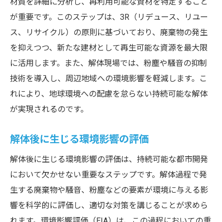
材質を詳細に分析し、再利用可能な資材を特定すること
解体後の社会貢献事例の紹介
が重要です。このステップは、3R（リデュース、リユー
解体業界における廃棄物管理の革新
ス、リサイクル）の原則に基づいており、廃棄物の発生
廃棄物管理の新たなアプローチ
を抑えつつ、新たな建材として再生可能な資源を最大限
に活用します。また、解体現場では、粉塵や騒音の抑制
業界をリードする革新的な管理手法
技術を導入し、周辺地域への環境影響を軽減します。こ
廃棄物削減への新技術の導入
れにより、地球環境への配慮を怠らない持続可能な解体
管理効率化がもたらす環境への恩恵
が実現されるのです。
解体業界の未来を切り開く管理革新
持続可能な廃棄物管理のビジョン
解体後に生じる環境影響の評価
最新技術が実現する効率的な解体後処理
解体後に生じる環境影響の評価は、持続可能な都市開発
最新テクノロジーとの融合による効率化
において欠かせない重要なステップです。解体過程で発
解体後処理を支える先端技術の紹介
生する廃棄物や騒音、粉塵などの要素が環境に与える影
技術革新がもたらす解体業界の変革
響を科学的に評価し、適切な対策を講じることが求めら
効率的な処理を実現する技術的手段
れます。環境影響評価（EIA）は、この過程においての重