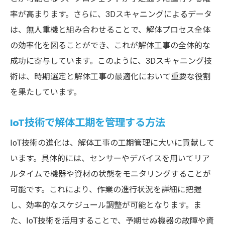
解体効率を支える技術革新の具体例
率が高まります。さらに、3Dスキャニングによるデータ
は、無人重機と組み合わせることで、解体プロセス全体
解体時期を革新する技術の現状
の効率化を図ることができ、これが解体工事の全体的な
革新技術が解体のタイミングに与える具体
成功に寄与しています。このように、3Dスキャニング技
的影響
術は、時期選定と解体工事の最適化において重要な役割
解体時期と技術革新の成功事例
を果たしています。
解体の適切な時期を探る技術的視点
技術的視点から見る解体時期の重要性
IoT技術で解体工期を管理する方法
最新技術を駆使した解体時期の見極め方
IoT技術の進化は、解体工事の工期管理に大いに貢献して
技術が導く解体時期の最適化戦略
います。具体的には、センサーやデバイスを用いてリア
解体時期を見極めるための技術の役割
ルタイムで機器や資材の状態をモニタリングすることが
技術的視点からの解体スケジュールの設定
可能です。これにより、作業の進行状況を詳細に把握
法
し、効率的なスケジュール調整が可能となります。ま
解体のタイミングを探る技術的アプローチ
た、IoT技術を活用することで、予期せぬ機器の故障や資