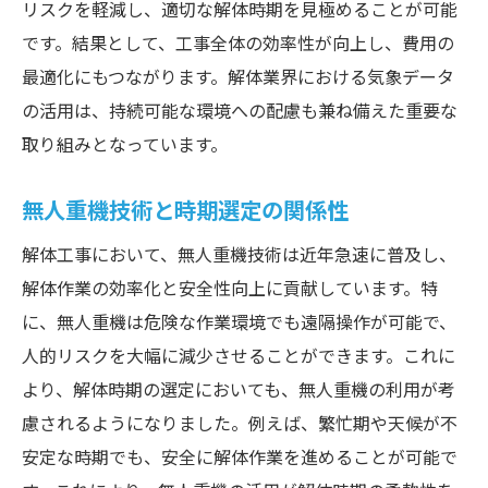
リスクを軽減し、適切な解体時期を見極めることが可能
アドバンテージ
です。結果として、工事全体の効率性が向上し、費用の
リアルタイムデータで解体スケジュールを
最適化にもつながります。解体業界における気象データ
最適化
の活用は、持続可能な環境への配慮も兼ね備えた重要な
自動化技術が解体のタイミングに与える変
取り組みとなっています。
革
無人重機技術と時期選定の関係性
建築物モニタリング技術による解体時期の
最適化
解体工事において、無人重機技術は近年急速に普及し、
解体工事の未来を切り拓く技術の影響
解体作業の効率化と安全性向上に貢献しています。特
解体時期を左右する技術革新の実態
に、無人重機は危険な作業環境でも遠隔操作が可能で、
人的リスクを大幅に減少させることができます。これに
革新的技術が解体時期に与える変化
より、解体時期の選定においても、無人重機の利用が考
施工現場での技術革新と解体時期の相関性
慮されるようになりました。例えば、繁忙期や天候が不
解体時期を左右する最新技術の紹介
安定な時期でも、安全に解体作業を進めることが可能で
解体業界における技術革新の潮流