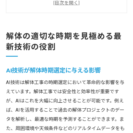
定
無人重機技術と時期選定の関係性
3Dスキャニングによる解体計画の進化
IoT技術で解体工期を管理する方法
解体の適切な時期を見極める最
最新ソフトウェアで解体時期をシミュレー
新技術の役割
ション
進化する解体技術がもたらす新たなタイミング
AI技術が解体時期選定に与える影響
戦略
リモート操作技術と解体スケジュールの最
AI技術は解体工事の時期選定において革命的な影響を与
適化
えています。解体工事では安全性と効率性が重要です
が、AIはこれを大幅に向上させることが可能です。例え
ドローンによる現場監視とタイミング調整
ば、AIを活用することで過去の解体プロジェクトのデー
センサー技術で解体時期を見極める
タを解析し、最適な時期を予測することができます。ま
進化するAI解析技術がもたらす解体時期の
た、周囲環境や天候条件などのリアルタイムデータをも
革新