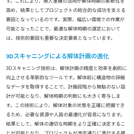
す。これにより、無人重機の活用が解体時期の柔軟性を
解体時期を見極めるための技術的視点
高め、結果としてプロジェクトの総合的な成功を支える
新技術が解体計画に与える影響
要因となっているのです。実際、幅広い環境での作業が
効率化を促進する解体の適切な時期の選び方
可能となったことで、最適な解体時期の選定において
最適な解体時期を選ぶためのポイント
は、技術的要因も重要な決定要素となっています。
解体時期の効率化に寄与する技術
3Dスキャニングによる解体計画の進化
施工効率を高める時期選定の手法
3Dスキャニング技術は、解体計画の精度と効率を劇的に
解体プロジェクトの効率化を支えるタイミ
向上させる革新的なツールです。解体前に構造物の詳細
ング戦略
なデータを取得することで、計画段階から無駄のない設
環境配慮型解体時期の選び方
計が可能となり、解体時期の判断にも大きく寄与しま
適切な解体時期を選ぶための分析手法
す。この技術により、解体対象の状態を正確に把握でき
技術進化による解体時期の革新とその実例
るため、必要な資源や人員の最適化が容易になります。
革新技術がもたらす解体時期の新たな指標
結果として、解体の適切な時期をより正確に決定するこ
実例から学ぶ技術進化と解体時期の関係
とが可能となり、プロジェクトが予定通りに進行する確