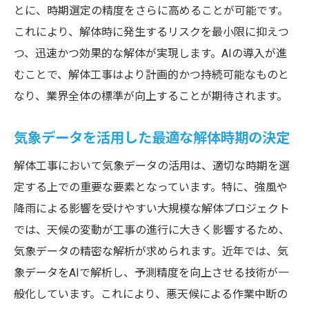
とに、時期選定の精度をさらに高めることが可能です。
最新技術が解体時期に与えるコスト削減効
これにより、解体時に発生するリスクを最小限に抑えつ
果
つ、迅速かつ効果的な解体が実現します。AIの導入が進
解体時期と技術革新のシナジー効果
むことで、解体工事はより計画的かつ持続可能なものと
解体の効果を最大化する時期選定と技術の融合
なり、業界全体の標準が向上することが期待されます。
効率化を図るための解体時期の見極め方
気象データを活用した最適な解体時期の決定
技術的アプローチによる解体時期の最適化
建物の寿命を考慮した解体時期の決定
解体工事において気象データの活用は、適切な時期を選
環境負荷を軽減する解体タイミングの選択
定する上での重要な要素となっています。特に、強風や
降雨による影響を受けやすい大規模な解体プロジェクト
効果的な解体計画を支える技術
では、天候の変動が工事の進行に大きく影響するため、
解体技術と時期選定のベストプラクティス
気象データの精密な解析が求められます。近年では、気
最新技術が解体のタイミングに与える影響とは
象データをAIで解析し、予測精度を向上させる技術が一
解体時期選定におけるデータ分析の役割
般化しています。これにより、悪天候による作業中断の
新技術が解体プロジェクトに与える時間的