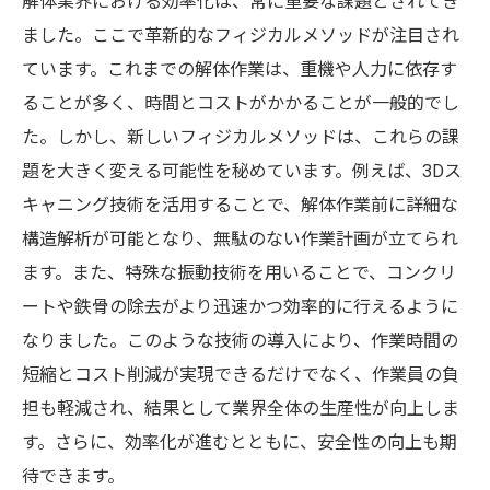
解体業界における効率化は、常に重要な課題とされてき
フィジカルメソッドが解体の未来をサステナブ
ました。ここで革新的なフィジカルメソッドが注目され
ルに変える
ています。これまでの解体作業は、重機や人力に依存す
サステナブルな解体を支える技術革新
ることが多く、時間とコストがかかることが一般的でし
た。しかし、新しいフィジカルメソッドは、これらの課
フィジカルメソッドで進化する解体プロセ
題を大きく変える可能性を秘めています。例えば、3Dス
ス
キャニング技術を活用することで、解体作業前に詳細な
環境に優しい解体を実現するための取り組
構造解析が可能となり、無駄のない作業計画が立てられ
み
ます。また、特殊な振動技術を用いることで、コンクリ
フィジカルメソッドとサステナビリティの
ートや鉄骨の除去がより迅速かつ効率的に行えるように
融合
なりました。このような技術の導入により、作業時間の
解体業界における持続可能な未来のビジョ
短縮とコスト削減が実現できるだけでなく、作業員の負
ン
担も軽減され、結果として業界全体の生産性が向上しま
解体の未来を切り開くサステナブル手法
す。さらに、効率化が進むとともに、安全性の向上も期
フィジカル技術の進化が解体業界をリードする
待できます。