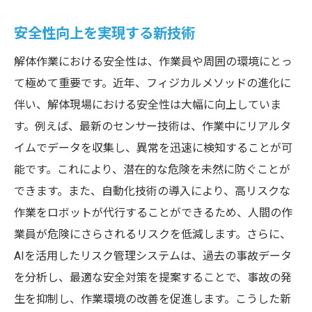
技術革新が引き起こす業界の変革
安全性向上を実現する新技術
最前線で活躍するフィジカル技術の紹介
解体業界を支える新たな技術基盤
解体作業における安全性は、作業員や周囲の環境にとっ
て極めて重要です。近年、フィジカルメソッドの進化に
フィジカル技術の進化による市場変化
伴い、解体現場における安全性は大幅に向上していま
業界の未来を担う技術者の育成
す。例えば、最新のセンサー技術は、作業中にリアルタ
フィジカル技術と解体業界の相互作用
イムでデータを収集し、異常を迅速に検知することが可
解体の未来を支える革新的フィジカル手法の全
能です。これにより、潜在的な危険を未然に防ぐことが
貌
できます。また、自動化技術の導入により、高リスクな
未来を見据えた革新的手法の紹介
作業をロボットが代行することができるため、人間の作
フィジカル手法が変える解体の常識
業員が危険にさらされるリスクを低減します。さらに、
新技術導入による解体の効率化
AIを活用したリスク管理システムは、過去の事故データ
安全性を高めるための最新手法
を分析し、最適な安全対策を提案することで、事故の発
生を抑制し、作業環境の改善を促進します。こうした新
環境保全を視野に入れた新しい解体技術