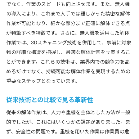
でなく、作業のスピードも向上させます。また、無人機
ド
の導入により、これまで人手では難しかった精密な解体
解体の効率と安全性を高めるフィジカルアプロ
作業が可能となり、細かな部分まで正確に解体できる点
ーチ
が特筆すべき特徴です。さらに、無人機を活用した解体
効率化を加速させるフィジカル技術
作業では、3Dスキャニング技術を併用して、事前に対象
安全性強化のための新しい手法
物の詳細な構造を把握し、最適な解体計画を立案するこ
とができます。これらの技術は、業界内での競争力を高
フィジカルアプローチによる作業時間短縮
めるだけでなく、持続可能な解体作業を実現するための
現場での安全意識向上に寄与する技術
重要なステップとなっています。
効率と安全性の両立を図る革新
未来の解体現場に必要なアプローチ
従来技術との比較で見る革新性
革新的フィジカルメソッドで環境に優しい解体
従来の解体作業は、人力や重機を主体とした方法が一般
を実現
的でしたが、これにはいくつかの課題がありました。ま
環境配慮型の解体手法とは
ず、安全性の問題です。重機を用いた作業は作業員の危
最新技術で実現するゼロエミッション