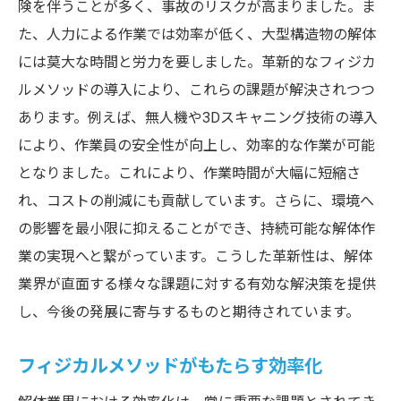
険を伴うことが多く、事故のリスクが高まりました。ま
リサイクル技術とフィジカルメソッドの融
た、人力による作業では効率が低く、大型構造物の解体
合
には莫大な時間と労力を要しました。革新的なフィジカ
持続可能な未来を目指す解体技術
ルメソッドの導入により、これらの課題が解決されつつ
環境負荷を軽減する具体的アプローチ
あります。例えば、無人機や3Dスキャニング技術の導入
により、作業員の安全性が向上し、効率的な作業が可能
エコフレンドリーな解体への挑戦
となりました。これにより、作業時間が大幅に短縮さ
解体の新時代をもたらすフィジカル技術の可能
れ、コストの削減にも貢献しています。さらに、環境へ
性
の影響を最小限に抑えることができ、持続可能な解体作
未来の解体を支えるフィジカル技術の展望
業の実現へと繋がっています。こうした革新性は、解体
技術革新がもたらす新たな可能性
業界が直面する様々な課題に対する有効な解決策を提供
フィジカル技術の進化が解体業界を変える
し、今後の発展に寄与するものと期待されています。
次世代解体技術の具体例
フィジカルメソッドがもたらす効率化
フィジカル技術が開く新しい市場
未来志向の解体現場を実現する技術