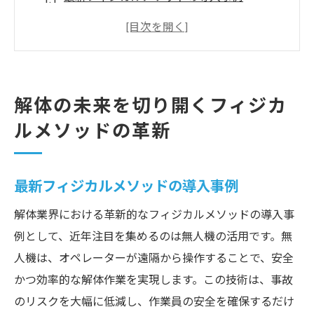
従来技術との比較で見る革新性
フィジカルメソッドがもたらす効率化
安全性向上を実現する新技術
革新的手法が環境に与える影響
解体の未来を切り開くフィジカ
未来の解体現場を支える要素技術
ルメソッドの革新
フィジカルメソッドがもたらす解体業界の変革
業界全体に及ぼすフィジカルメソッドの影
最新フィジカルメソッドの導入事例
響
解体業界における革新的なフィジカルメソッドの導入事
解体工事プロセスの効率化とその結果
例として、近年注目を集めるのは無人機の活用です。無
フィジカルメソッドが導く安全基準の進化
人機は、オペレーターが遠隔から操作することで、安全
業界のサステナビリティに貢献する技術
かつ効率的な解体作業を実現します。この技術は、事故
フィジカルアプローチが変える業界の未来
のリスクを大幅に低減し、作業員の安全を確保するだけ
新たな解体基準としてのフィジカルメソッ