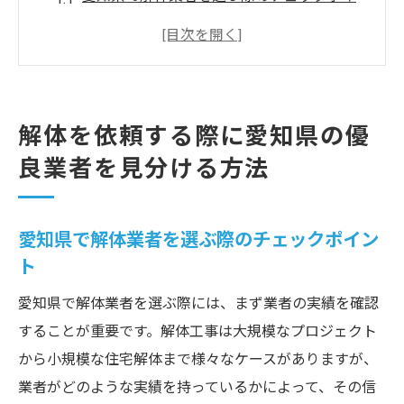
ント
信頼できる業者の特徴とは？
解体業者選びで失敗しないためのヒント
地元口コミを活用して情報を得る方法
解体を依頼する際に愛知県の優
業者間の比較で見るべきポイント
良業者を見分ける方法
実績や評価の確認方法
愛知県の解体業者が提供する安全対策の重要性
愛知県で解体業者を選ぶ際のチェックポイン
解体現場での安全基準とは
ト
愛知県の解体業者が採用する最新の安全技
愛知県で解体業者を選ぶ際には、まず業者の実績を確認
術
することが重要です。解体工事は大規模なプロジェクト
事故を防ぐための効果的な対策
から小規模な住宅解体まで様々なケースがありますが、
安全対策がしっかりした業者を選ぶ理由
業者がどのような実績を持っているかによって、その信
安全対策の充実度を確認する方法