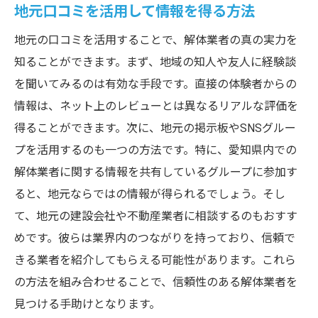
リスク管理で見落としがちな点
地元口コミを活用して情報を得る方法
口コミで見つける愛知県の信頼できる解体業者
地元の口コミを活用することで、解体業者の真の実力を
口コミサイトの活用法
知ることができます。まず、地域の知人や友人に経験談
信頼できる口コミの見分け方
を聞いてみるのは有効な手段です。直接の体験者からの
地元レビューを重視する理由
情報は、ネット上のレビューとは異なるリアルな評価を
口コミから業者の実態を知る方法
得ることができます。次に、地元の掲示板やSNSグルー
プを活用するのも一つの方法です。特に、愛知県内での
評判の良い業者選びに口コミを活用
解体業者に関する情報を共有しているグループに参加す
利用者の声を基に業者を選ぶ
ると、地元ならではの情報が得られるでしょう。そし
て、地元の建設会社や不動産業者に相談するのもおすす
めです。彼らは業界内のつながりを持っており、信頼で
きる業者を紹介してもらえる可能性があります。これら
の方法を組み合わせることで、信頼性のある解体業者を
見つける手助けとなります。