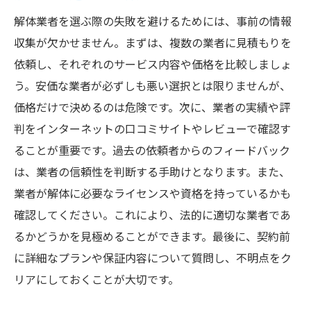
無人化施工技術の導入例
解体業者を選ぶ際の失敗を避けるためには、事前の情報
ドローン活用による現場監視のメリット
収集が欠かせません。まずは、複数の業者に見積もりを
最新テクノロジーがもたらす効率化
依頼し、それぞれのサービス内容や価格を比較しましょ
愛知県での先進技術導入事例
う。安価な業者が必ずしも悪い選択とは限りませんが、
技術革新が変える解体作業の現場
価格だけで決めるのは危険です。次に、業者の実績や評
プロジェクト効率化のための最新技術
判をインターネットの口コミサイトやレビューで確認す
愛知県の解体工事で失敗しないためのチェック
ることが重要です。過去の依頼者からのフィードバック
リスト
は、業者の信頼性を判断する手助けとなります。また、
事前準備で確認すべきポイント
業者が解体に必要なライセンスや資格を持っているかも
確認してください。これにより、法的に適切な業者であ
契約前に確認するべき事項
るかどうかを見極めることができます。最後に、契約前
解体計画の妥当性を評価
に詳細なプランや保証内容について質問し、不明点をク
現場監督体制の確認方法
リアにしておくことが大切です。
工期管理の重要性とその確認