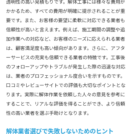
透明性の高い見積もりです。解体工事には様々な費用が
愛知県内での顧客評価を確認
かかるため、すべての費用が明確に提示されることが重
信頼の置ける業者の特徴
要です。また、お客様の要望に柔軟に対応できる業者も
信頼性が高いと言えます。例えば、施工期間の調整や追
地元で高評価の業者を見極めるヒント
加作業への対応など、お客様のニーズに応えられる業者
愛知県で解体を依頼する際の都市開発への影響
は、顧客満足度も高い傾向があります。さらに、アフタ
都市開発の進行と解体需要の関係
ーサービスの充実も信頼できる業者の特徴です。工事後
解体工事が地域社会に与える影響
のフォローアップやトラブルが発生した際の迅速な対応
開発計画と解体業者の選択
は、業者のプロフェッショナル度合いを示すものです。
地域住民への影響を最小限にする方法
口コミやレビューサイトでの評価も大切なポイントとな
都市開発の進展を考慮した業者選び
ります。実際に解体作業を依頼した人々の意見を参考に
することで、リアルな評価を得ることができ、より信頼
解体工事と地域社会の調和を考える
性の高い業者を選ぶ手助けとなります。
解体業界の最新技術で愛知県のプロジェクトを
効率化
解体業者選びで失敗しないためのヒント