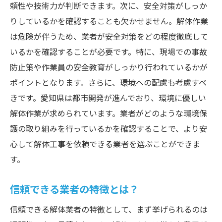
頼性や技術力が判断できます。次に、安全対策がしっか
解体工事における安全マニュアルの重要性
りしているかを確認することも欠かせません。解体作業
環境に配慮した解体方法を選ぶポイント
は危険が伴うため、業者が安全対策をどの程度徹底して
環境に優しい解体技術とは？
いるかを確認することが必要です。特に、現場での事故
愛知県の業者が行うリサイクル手法
防止策や作業員の安全教育がしっかり行われているかが
ポイントとなります。さらに、環境への配慮も考慮すべ
廃棄物削減に向けた取り組み
きです。愛知県は都市開発が進んでおり、環境に優しい
環境保護を意識した業者選びの基準
解体作業が求められています。業者がどのような環境保
解体過程での環境保護対策
護の取り組みを行っているかを確認することで、より安
持続可能な解体工法の選定方法
心して解体工事を依頼できる業者を選ぶことができま
実績と評判が信頼できる愛知県の解体業者を探
す。
す
過去のプロジェクト実績を探る方法
信頼できる業者の特徴とは？
評判の良い業者の見つけ方
信頼できる解体業者の特徴として、まず挙げられるのは
実績が示す業者の信頼性