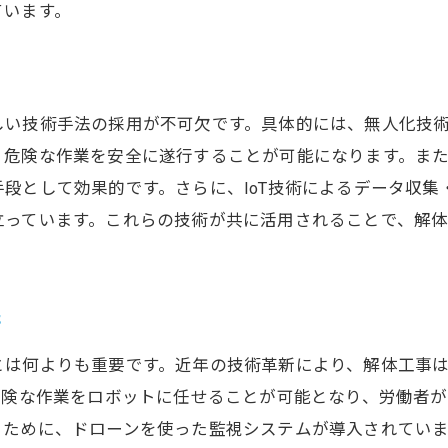
ています。
環境に優しい解体技術の進化とその影響
解体工事の環境負荷を軽減する新技術
持続可能な社会を目指した技術的進化
しい技術手法の採用が不可欠です。具体的には、無人化技
資源再利用を可能にする革新技術
、危険な作業を安全に遂行することが可能になります。ま
環境保護を追求する解体技術の新潮流
段として効果的です。さらに、IoT技術によるデータ収
エコフレンドリーな解体技術の未来
立っています。これらの技術が共に活用されることで、解
環境に配慮した工事の新スタンダード
解体工事の効率化を実現する最新テクノロジー
効率化を支えるデジタルツールの活用
術
最新技術で解体作業の時間を短縮
とは何よりも重要です。近年の技術革新により、解体工事
効率的なリソース管理を可能にする技術
危険な作業をロボットに任せることが可能となり、労働者
新技術による作業プロセスの最適化
るために、ドローンを使った監視システムが導入されてい