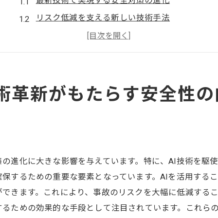
最新技術で実現する安全対策の進化
リスク低減を支える新しい技術手法
労働者の安全を守るための革新的技術
事故を未然に防ぐ先端技術の導入
安全性向上に寄与するテクノロジーの役割
術革新がもたらす安全性の
安全基準を見直す技術革新の影響
AIと無人化技術が変える未来の解体作業
AI駆動の解体作業の自動化
無人機械がもたらす新たな作業風景
AIが解体計画を最適化する方法
の進化に大きな影響を与えています。特に、AI技術を駆
無人化技術による労働者の負担軽減
保するための重要な要素となっています。AIを活用する
できます。これにより、事故のリスクを大幅に低減するこ
未来の解体現場におけるAIの役割
するための効果的な手段として注目されています。これら
無人化技術が解体効率を飛躍的に高める