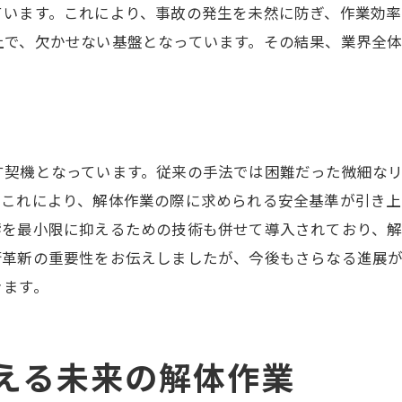
ています。これにより、事故の発生を未然に防ぎ、作業効率
重機の遠隔操作が生む新たな可能性
上で、欠かせない基盤となっています。その結果、業界全
無人重機による作業の安全性向上
解体現場の未来を形作る無人技術
持続可能な社会を支える解体技術の革新
持続可能性を意識した技術革新の重要性
契機となっています。従来の手法では困難だった微細なリス
再生可能エネルギーと解体技術の融合
。これにより、解体作業の際に求められる安全基準が引き
環境保全を推進する革新的技術
響を最小限に抑えるための技術も併せて導入されており、
循環型社会を目指す解体技術の進化
術革新の重要性をお伝えしましたが、今後もさらなる進展
持続可能な都市開発を支える解体技術
きます。
エコシステムに配慮した解体の未来像
未来の解体工事が目指すべき次のステップ
変える未来の解体作業
次世代解体技術の研究開発動向