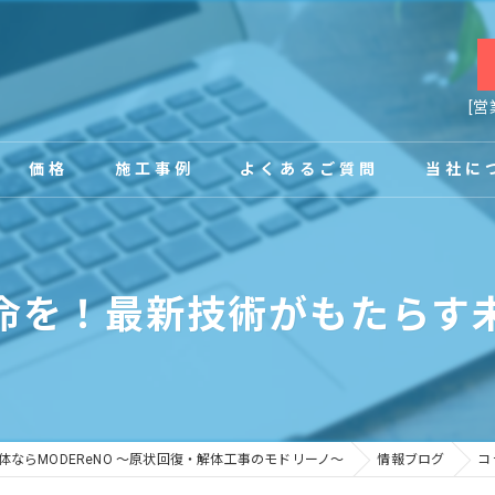
[営
価格
施工事例
よくあるご質問
当社に
お客様の声
店舗
命を！最新技術がもたらす
事務所
内装
原状回復
ならMODEReNO ～原状回復・解体工事のモドリーノ～
情報ブログ
コ
工場