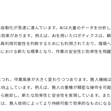
未来の解体現場における課題と展望
持続可能な解体のための具体的アクション
未来を見据えた解体技術のロードマップ
の自動化が急速に進んでいます。AIは大量のデータを分析
革新の次なるステップに向けた取り組み
効果があります。例えば、AIを用いたロボティクスは、
解体工事の未来を変えるビジョンと戦略
の再利用可能性を判断するためにも利用されており、環境
場における新たな標準となり、作業の安全性と効率性を飛
につれ、作業風景が大きく変わりつつあります。無人機械
に向上しています。例えば、無人の重機が精密な操作を可
ら脱却し、新たな効率性と安全性を実現しています。また
来は、無人技術によってより持続可能で効率的なものにな