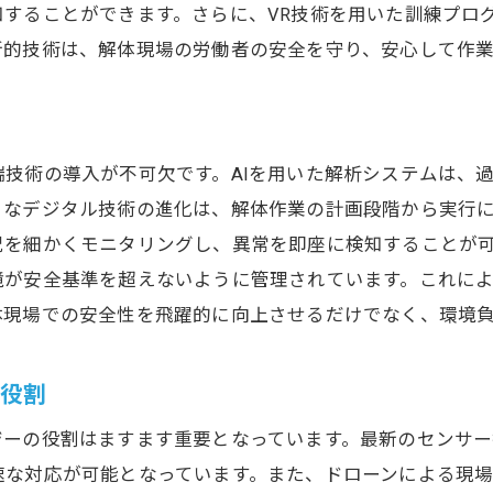
効率化に貢献するデータ解析の力
知することができます。さらに、VR技術を用いた訓練プロ
解体現場の生産性を高める革新技術
新的技術は、解体現場の労働者の安全を守り、安心して作
解体現場におけるAI解析の導入とその効果
AI解析で実現する作業効率の向上
データ駆動の解体計画最適化
技術の導入が不可欠です。AIを用いた解析システムは、
AIによる解体工事の精度向上
うなデジタル技術の進化は、解体作業の計画段階から実行
AI解析がもたらす意思決定の改善
況を細かくモニタリングし、異常を即座に検知することが
境が安全基準を超えないように管理されています。これに
解体現場におけるデータ活用の可能性
体現場での安全性を飛躍的に向上させるだけでなく、環境
AI解析がもたらす新たな作業基準
無人重機の活用で変わる解体作業の風景
の役割
重機の無人化が解体作業を革新する
ーの役割はますます重要となっています。最新のセンサー
無人重機導入による労働力の効率化
な対応が可能となっています。また、ドローンによる現場
新しい作業風景をもたらす無人技術