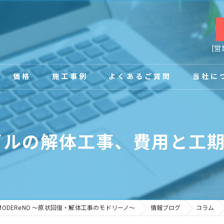
[営
価格
施工事例
よくあるご質問
当社に
お客様の声
店舗
ビルの解体工事、費用と工
事務所
内装
原状回復
ODEReNO ～原状回復・解体工事のモドリーノ～
情報ブログ
コラム
工場