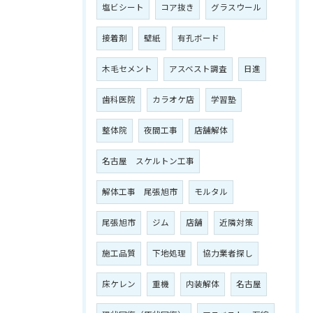
塩ビシート
コア抜き
グラスウール
接着剤
壁紙
有孔ボード
木毛セメント
アスベスト調査
日進
歯科医院
カラオケ店
学習塾
整体院
夜間工事
店舗解体
名古屋 スケルトン工事
解体工事 尾張旭市
モルタル
尾張旭市
ジム
店舗
近隣対策
施工品質
下地処理
協力業者探し
床ケレン
重機
内装解体
名古屋