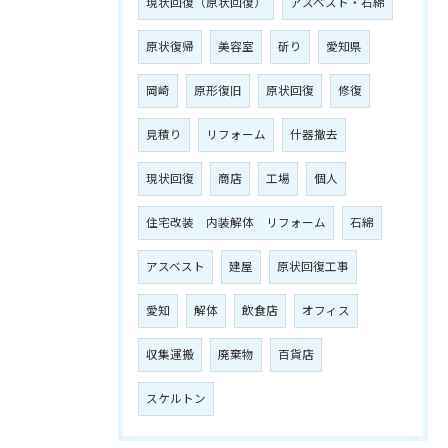
現状回復（原状回復）
アスベスト・石綿
原状復帰
美容室
斫り
愛知県
岡崎
原形復旧
原状回復
修復
見積り
リフォーム
什器撤去
現状回復
商店
工場
個人
住宅改装 内装解体 リフォーム
石綿
アスベスト
建屋
原状回復工事
愛知
解体
飲食店
オフィス
収集運搬
廃棄物
百貨店
スケルトン