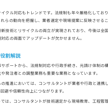
収益向上を目指すなら知っておきたい解体の実践術
利益を生む解体工事の現場運営術を徹底解説
サイクル対応もトレンドです。法規制も年々厳格化してお
解体コンサルが教える収益向上の実践ノウハウ
これらの動向を把握し、業者選定や現場提案に反映させる
解体工事の粗利率アップを目指す具体的戦略
最新技術とリサイクルの両立が実現されており、今後は全
コンサル視点で見る解体工事のコスト最適化法
制対応の両面でアップデートが欠かせません。
解体業の収益改善に役立つ最新ツールと手法
の役割解説
業界動向を踏まえた解体コンサルの活用法
解体業界の最新トレンドとコンサル活用ポイント
事サポートから、法規制対応や行政手続き、元請け体制の
動向を見据えた解体コンサルの提案事例まとめ
主や発注者との調整業務も重要な業務となっています。
解体事業拡大に有効なコンサル活用戦略を解説
ルの推進においては、コンサルタントが業者や行政と連携
変化する業界で求められる解体コンサルの視点
ル回避や信頼性向上につながります。
イーファイン流解体コンサルの活用方法とは
トでは、コンサルタントが技術選定から現場教育、工程管
元請け体制強化へ導く解体コンサルの知恵