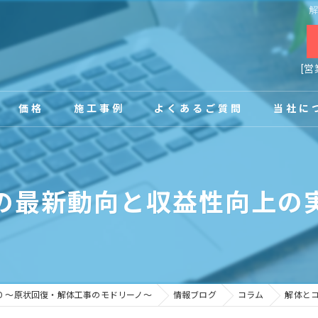
[営
価格
施工事例
よくあるご質問
当社に
お客様の声
店舗
の最新動向と収益性向上の
事務所
内装
原状回復
NO ～原状回復・解体工事のモドリーノ～
情報ブログ
コラム
解体と
工場