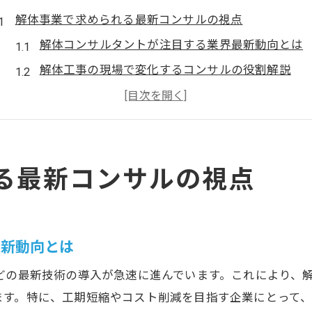
解体事業で求められる最新コンサルの視点
解体コンサルタントが注目する業界最新動向とは
解体工事の現場で変化するコンサルの役割解説
解体とコンサルで実現する収益最大化の発想法
解体業界における船井総研などの影響力を探る
イーファイン型解体コンサルの新しい提案事例
る最新コンサルの視点
経営効率化を実現する解体コンサルタントの役割
解体コンサルタントが経営効率化へ導く理由
解体工事現場で活きるコンサルティング手法の特
最新動向とは
業務改善を支える解体コンサルの実践的サポート
収益性を上げる解体コンサルの戦略的アプローチ
どの最新技術の導入が急速に進んでいます。これにより、
解体コンサルタントと組むことで得られる利点
ます。特に、工期短縮やコスト削減を目指す企業にとって