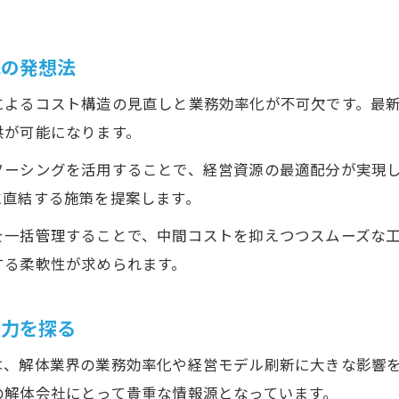
元請け強化に不可欠な解体コンサルの視点とは
解体工事の体制整備で活躍するコンサルタント
化の発想法
元請けビジネスモデル構築の実践アドバイス
によるコスト構造の見直しと業務効率化が不可欠です。最
解体業コンサルが教える元請け体制構築法
供が可能になります。
解体とコンサルで元請け粗利率アップを実現
ソーシングを活用することで、経営資源の最適配分が実現
信頼される解体コンサルタント選びの要点
に直結する施策を提案します。
解体コンサル選びで重視すべき信頼性の基準
を一括管理することで、中間コストを抑えつつスムーズな
安心して任せられる解体コンサルの見分け方
する柔軟性が求められます。
成功事例から学ぶ解体コンサル選定ポイント
解体工事の相談先としてのコンサルの選定術
響力を探る
船井総研型解体コンサルの特徴と選び方
は、解体業界の業務効率化や経営モデル刷新に大きな影響
の解体会社にとって貴重な情報源となっています。