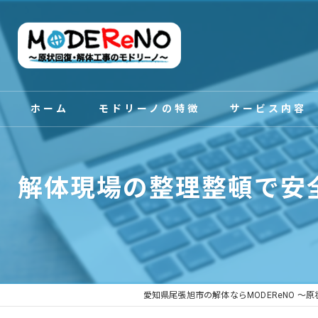
ホーム
モドリーノの特徴
サービス内容
スタッフ紹介
解体現場の整理整頓で安
愛知県尾張旭市の解体ならMODEReNO ～