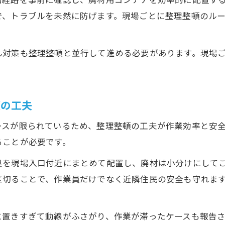
出経路を事前に確認し、廃材用コンテナを効率的に配置す
で、トラブルを未然に防げます。現場ごとに整理整頓のル
ん対策も整理整頓と並行して進める必要があります。現場
頓の工夫
ースが限られているため、整理整頓の工夫が作業効率と安
ることが必要です。
具を現場入口付近にまとめて配置し、廃材は小分けにして
区切ることで、作業員だけでなく近隣住民の安全も守れま
に置きすぎて動線がふさがり、作業が滞ったケースも報告