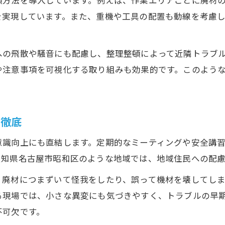
プロの解体現場整理術で事故を未然に防ぐ
頓方法を導入しています。例えば、作業エリアごとに廃材
を実現しています。また、重機や工具の配置も動線を考慮
解体作業の安全を守る整理整頓の秘策
プロが実践する解体現場の整理整頓テクニック
への飛散や騒音にも配慮し、整理整頓によって近隣トラブ
整理整頓による解体現場の事故防止ポイント
や注意事項を可視化する取り組みも効果的です。このよう
解体のプロが重視する整理整頓の基本とは
整理整頓で近隣へ配慮する解体工事の進め方
解体現場の整理整頓が近隣配慮に繋がる理由
を徹底
解体工事中の整理整頓で近隣トラブルを防止
意識向上にも直結します。定期的なミーティングや安全講
近隣住民への配慮に欠かせない整理整頓術
愛知県名古屋市昭和区のような地域では、地域住民への配
整理整頓で解体現場の騒音やごみを最小限に
、廃材につまずいて怪我をしたり、誤って機材を壊してしま
解体工事の近隣配慮は整理整頓から始まる
る現場では、小さな異変にも気づきやすく、トラブルの早
不可欠です。