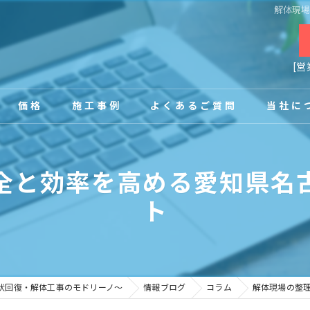
解体現
[営
価格
施工事例
よくあるご質問
当社に
お客様の声
店舗
全と効率を高める愛知県名
事務所
ト
内装
原状回復
原状回復・解体工事のモドリーノ～
情報ブログ
コラム
解体現場の整
工場