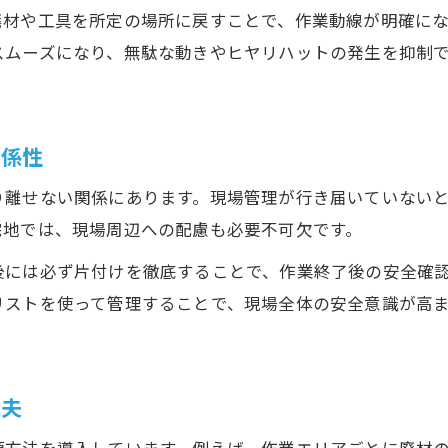
狭小エリアで解体効率を上げる整理整頓
廃材や工具を所定の場所に戻すことで、作業動線が明確に
解体現場のスペース活用と整理の秘訣
スムーズになり、無駄な動きやヒヤリハットの発生を抑制
。
作業動線を意識した狭小地解体の整理整頓
解体作業の効率化に役立つ整理整頓術
関係性
狭小地解体で求められる整理整頓の工夫
安心解体のために現場を整えるポイント
り離せない関係にあります。現場管理が行き届いていない
宅地では、現場周辺への配慮も必要不可欠です。
安心できる解体のための現場整理整頓術
解体現場で信頼感を生む整理整頓の実践
後には必ず片付けを徹底することで、作業終了後の安全確
リストを使って管理することで、現場全体の安全意識が高
現場整理整頓が安心解体の第一歩になる理由
解体時の安心を支える現場整理整頓のコツ
安心感ある解体を叶える整理整頓ポイント
工夫
プロが実践する整理術で事故リスクを軽減