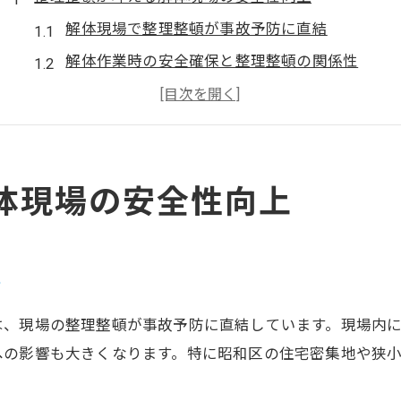
解体現場で整理整頓が事故予防に直結
解体作業時の安全確保と整理整頓の関係性
プロの解体で徹底される整理整頓の工夫
解体現場の安全意識向上へ整理整頓を徹底
解体時の整理整頓がスタッフの安心感を生む
体現場の安全性向上
昭和区で求められる解体現場の工夫とは
昭和区の解体現場で活きる整理整頓術
現場ごとの解体整理工夫と地域特性への配慮
結
狭小地解体現場で実践したい整理整頓の工夫
昭和区の解体現場で役立つ整理整頓のポイント
は、現場の整理整頓が事故予防に直結しています。現場内
解体現場ごとの整理整頓で安全性と効率化
への影響も大きくなります。特に昭和区の住宅密集地や狭
狭小エリアの解体作業を効率化する秘訣