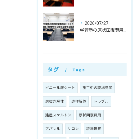
2026/07/27
学習塾の原状回復費用はいくら？教室数・間仕切りで変わる相場と注意点
タグ
Tags
ビニール床シート
施工中の現場見学
居抜き解体
造作解体
トラブル
建屋スケルトン
原状回復費用
アパレル
サロン
現場視察