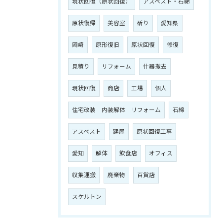
現状回復（原状回復）
アスベスト・石綿
原状復帰
美容室
斫り
愛知県
岡崎
原形復旧
原状回復
修復
見積り
リフォーム
什器撤去
現状回復
商店
工場
個人
住宅改装 内装解体 リフォーム
石綿
アスベスト
建屋
原状回復工事
愛知
解体
飲食店
オフィス
収集運搬
廃棄物
百貨店
スケルトン