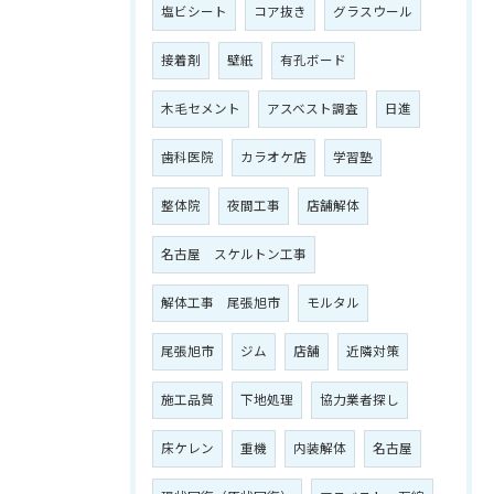
塩ビシート
コア抜き
グラスウール
接着剤
壁紙
有孔ボード
木毛セメント
アスベスト調査
日進
歯科医院
カラオケ店
学習塾
整体院
夜間工事
店舗解体
名古屋 スケルトン工事
解体工事 尾張旭市
モルタル
尾張旭市
ジム
店舗
近隣対策
施工品質
下地処理
協力業者探し
床ケレン
重機
内装解体
名古屋