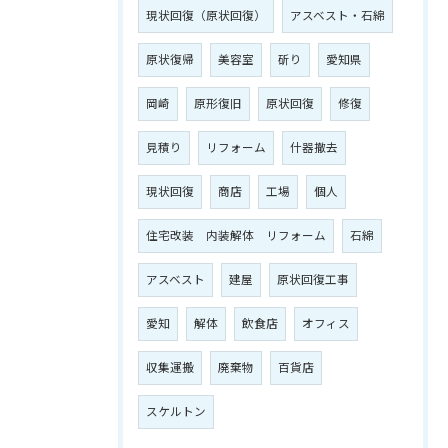
現状回復（原状回復）
アスベスト・石綿
原状復帰
美容室
斫り
愛知県
岡崎
原形復旧
原状回復
修復
見積り
リフォーム
什器撤去
現状回復
商店
工場
個人
住宅改装 内装解体 リフォーム
石綿
アスベスト
建屋
原状回復工事
愛知
解体
飲食店
オフィス
収集運搬
廃棄物
百貨店
スケルトン