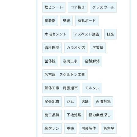
塩ビシート
コア抜き
グラスウール
接着剤
壁紙
有孔ボード
木毛セメント
アスベスト調査
日進
歯科医院
カラオケ店
学習塾
整体院
夜間工事
店舗解体
名古屋 スケルトン工事
解体工事 尾張旭市
モルタル
尾張旭市
ジム
店舗
近隣対策
施工品質
下地処理
協力業者探し
床ケレン
重機
内装解体
名古屋