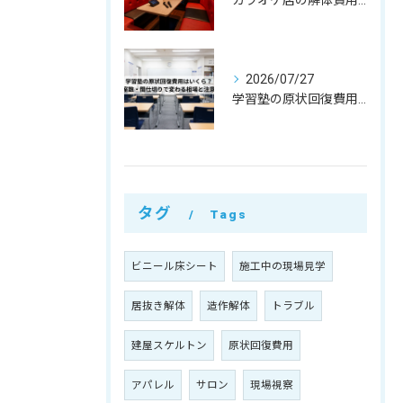
カラオケ店の解体費用相場はいくら？個室数・機材リース返却まで解説
2026/07/27
学習塾の原状回復費用はいくら？教室数・間仕切りで変わる相場と注意点
タグ
Tags
ビニール床シート
施工中の現場見学
居抜き解体
造作解体
トラブル
建屋スケルトン
原状回復費用
アパレル
サロン
現場視察