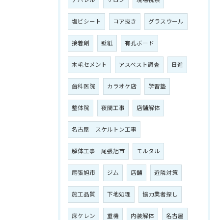
アパレル
サロン
現場視察
塩ビシート
コア抜き
グラスウール
接着剤
壁紙
有孔ボード
木毛セメント
アスベスト調査
日進
歯科医院
カラオケ店
学習塾
整体院
夜間工事
店舗解体
名古屋 スケルトン工事
解体工事 尾張旭市
モルタル
尾張旭市
ジム
店舗
近隣対策
施工品質
下地処理
協力業者探し
床ケレン
重機
内装解体
名古屋