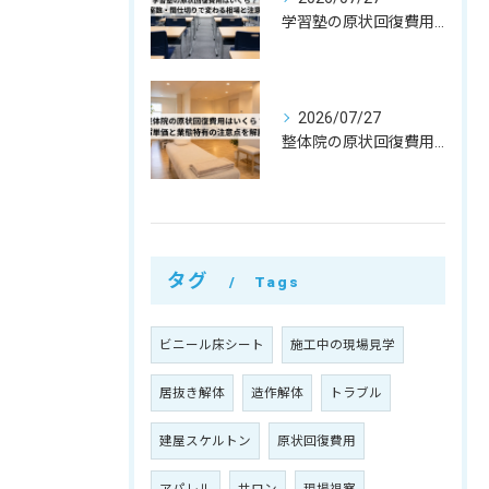
学習塾の原状回復費用はいくら？教室数・間仕切りで変わる相場と注意点
2026/07/27
整体院の原状回復費用はいくら？坪単価・㎡単価と業態特有の注意点を解説
タグ
Tags
ビニール床シート
施工中の現場見学
居抜き解体
造作解体
トラブル
建屋スケルトン
原状回復費用