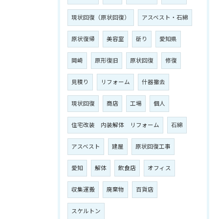
現状回復（原状回復）
アスベスト・石綿
原状復帰
美容室
斫り
愛知県
岡崎
原形復旧
原状回復
修復
見積り
リフォーム
什器撤去
現状回復
商店
工場
個人
住宅改装 内装解体 リフォーム
石綿
アスベスト
建屋
原状回復工事
愛知
解体
飲食店
オフィス
収集運搬
廃棄物
百貨店
スケルトン