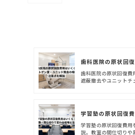
歯科医院の原状回復費
遮蔽撤去やユニットチ
学習塾の原状回復費用
説。教室の間仕切りや黒