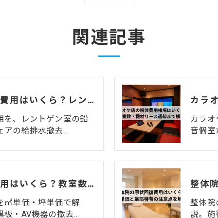
関連記事
歯科医院の原状回復費用はいくら？レントゲン室・ユニット撤去の相場と注意点を解説
用を、レントゲン室の鉛
カラオ
ェアの給排水撤去…
音個室
学習塾の原状回復費用はいくら？教室数・間仕切りで変わる相場と注意点
を㎡単価・坪単価で解
整体院
板・AV機器の撤去…
説。施