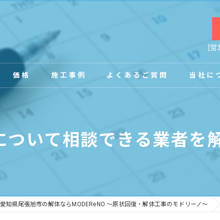
[営
価格
施工事例
よくあるご質問
当社に
お客様の声
店舗
について相談できる業者を解
事務所
内装
原状回復
愛知県尾張旭市の解体ならMODEReNO ～原状回復・解体工事のモドリーノ～
工場