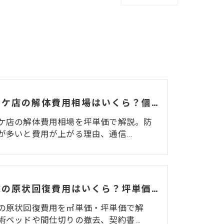
カラオケ店の解体費用相場はいくら？個室数・機材リース返却まで解説
ケ店の解体費用相場を坪単価で解説。防
が多いと費用が上がる理由、通信…
整体院の原状回復費用はいくら？坪単価・㎡単価と業態特有の注意点を解説
の原状回復費用を㎡単価・坪単価で解
術ベッドや間仕切りの撤去、契約書…