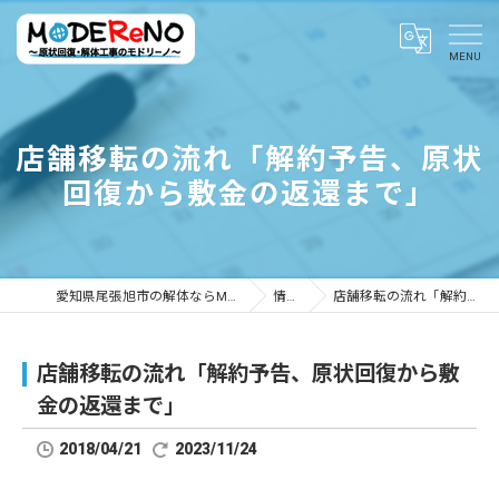
店舗移転の流れ「解約予告、原状
回復から敷金の返還まで」
愛知県尾張旭市の解体ならMODEReNO ～原状回復・解体工事のモドリーノ～
情報ブログ
店舗移転の流れ「解約予告、原状回復から敷金の返還まで」
店舗移転の流れ「解約予告、原状回復から敷
金の返還まで」
2018/04/21
2023/11/24