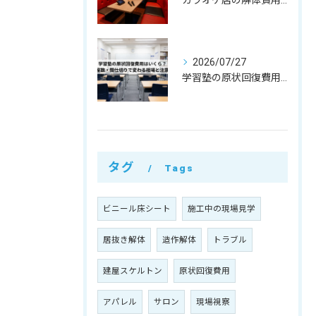
カラオケ店の解体費用相場はいくら？個室数・機材リース返却まで解説
2026/07/27
学習塾の原状回復費用はいくら？教室数・間仕切りで変わる相場と注意点
タグ
Tags
ビニール床シート
施工中の現場見学
居抜き解体
造作解体
トラブル
建屋スケルトン
原状回復費用
アパレル
サロン
現場視察