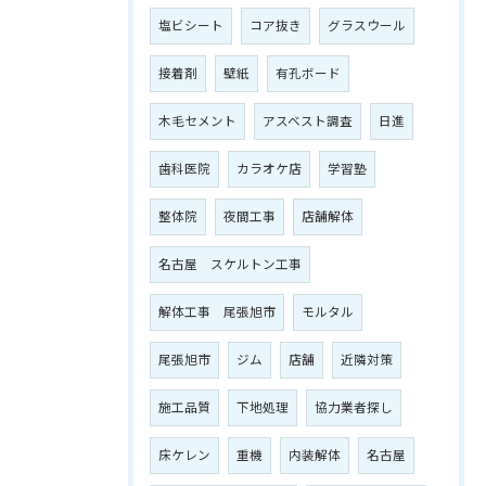
塩ビシート
コア抜き
グラスウール
接着剤
壁紙
有孔ボード
木毛セメント
アスベスト調査
日進
歯科医院
カラオケ店
学習塾
整体院
夜間工事
店舗解体
名古屋 スケルトン工事
解体工事 尾張旭市
モルタル
尾張旭市
ジム
店舗
近隣対策
施工品質
下地処理
協力業者探し
床ケレン
重機
内装解体
名古屋