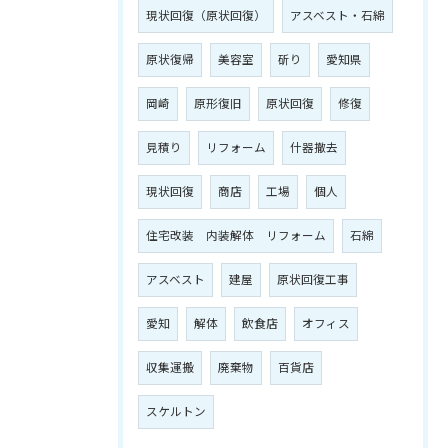
現状回復（原状回復）
アスベスト・石綿
原状復帰
美容室
斫り
愛知県
岡崎
原形復旧
原状回復
修復
見積り
リフォーム
什器撤去
現状回復
商店
工場
個人
住宅改装 内装解体 リフォーム
石綿
アスベスト
建屋
原状回復工事
愛知
解体
飲食店
オフィス
収集運搬
廃棄物
百貨店
スケルトン